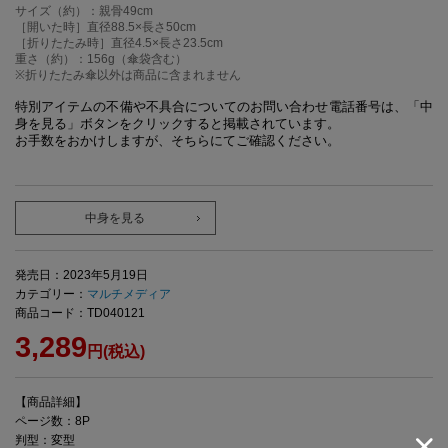
サイズ（約）：親骨49cm
［開いた時］直径88.5×長さ50cm
［折りたたみ時］直径4.5×長さ23.5cm
重さ（約）：156g（傘袋含む）
※折りたたみ傘以外は商品に含まれません
特別アイテムの不備や不具合についてのお問い合わせ電話番号は、「中
身を見る」ボタンをクリックすると掲載されています。
お手数をおかけしますが、そちらにてご確認ください。
中身を見る
発売日：2023年5月19日
カテゴリー：
マルチメディア
商品コード：TD040121
3,289
円(税込)
【商品詳細】
ページ数：8P
判型：変型