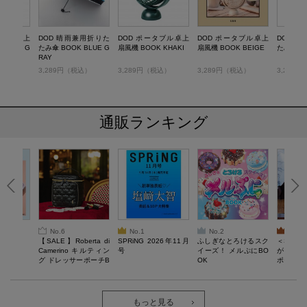
タブル卓上
DOD 晴雨兼用折りた
DOD ポータブル卓上
DOD ポータブル卓上
DOD 
 BLUE G
たみ傘 BOOK BLUE G
扇風機 BOOK KHAKI
扇風機 BOOK BEIGE
たみ傘 BO
RAY
税込）
3,289円（税込）
3,289円（税込）
3,289円（税込）
3,289
通販ランキング
No.6
No.1
No.2
No.3
6年9月号
【SALE】Roberta di
SPRiNG 2026年11月
ふしぎなとろけるスク
＜SAL
Camerino キルティン
号
イーズ！ メルぷにBO
がある 
グ ドレッサーポーチB
OK
ポーチBO
OOK
もっと見る