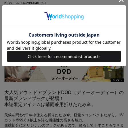
ISBN：978-4-299-04012-1
売り切れ
売り切れの場合はご容赦ください
大人気アウトドアブランドDOD（ディーオーディー）の
最新ブランドブックが登場！
本誌限定アイテムは晴雨兼用折りたたみ傘。
天候を問わず1年中使える折りたたみ傘。軽量＆コンパクトながら、UV
カット率99.8％以上を誇る機能性の高さも魅力。
先端部分にオリジナルのフックがあるので、吊るして干すこともできま