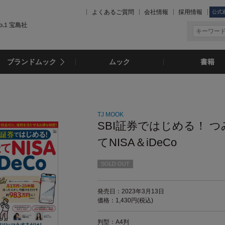
よくあるご質問
会社情報
採用情報
公式
.1 宝島社
ブランドムック
ムック
書籍
TJ MOOK
SBI証券ではじめる！ つ
てNISA＆iDeCo
SOLD OUT
発売日：2023年3月13日
価格：1,430円(税込)
判型：A4判