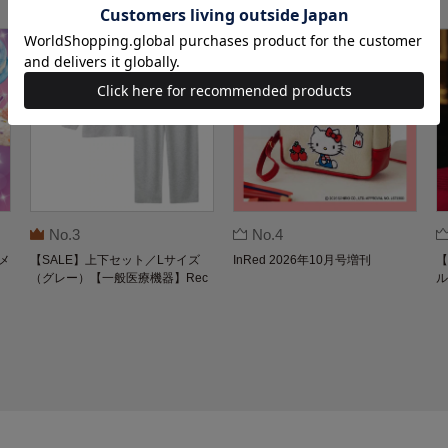
No.3
No.4
メ
【SALE】上下セット／Lサイズ
InRed 2026年10月号増刊
【
（グレー）【一般医療機器】Rec
ル
overypro Lab. 疲労回復ウェア 長
O
袖クルーネック・ロングパンツ