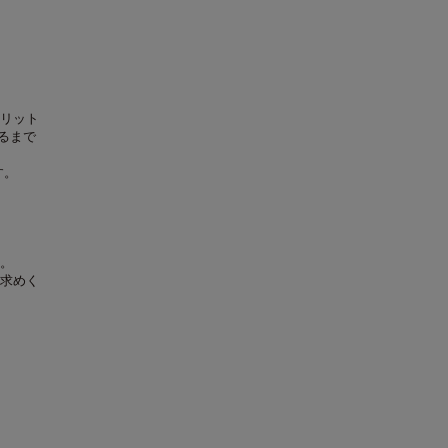
リット
するまで
す。
。
求めく