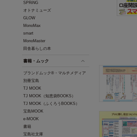
SPRiNG
オトナミューズ
GLOW
MonoMax
smart
MonoMaster
田舎暮らしの本
書籍・ムック
ブランドムック®・マルチメディア
別冊宝島
TJ MOOK
TJ MOOK（知恵袋BOOKS）
TJ MOOK（ふくろうBOOKS）
宝島MOOK
e-MOOK
書籍
宝島社文庫