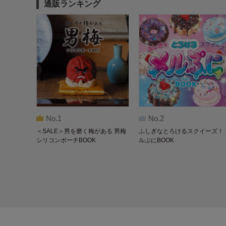
通販ランキング
No.1
No.2
＜SALE＞男を磨く梅がある 男梅
ふしぎなとろけるスクイーズ！ 
シリコンポーチBOOK
ルぷにBOOK