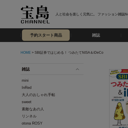
人と社会を楽しく元気に。 ファッション雑誌No
予約スタート商品
雑誌
HOME
> SBI証券ではじめる！ つみたてNISA＆iDeCo
雑誌
mini
InRed
大人のおしゃれ手帖
sweet
素敵なあの人
リンネル
otona ROSY