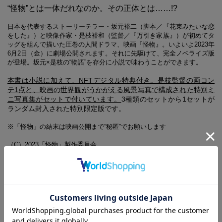
“怪物”とは一体だれなのか。その正体とは……!?
日本を代表するストーリーテラー・坂元裕二（脚本／『花束みたいな恋
をした』）と映像作家・是枝裕和（監督／『万引き家族』）が初めてタ
ッグを組んで描いた圧巻の人間ドラマ、映画『怪物』。いよいよ2023年
6月2日（金）に劇場公開されます。それに先駆けて、完全ノベライズ版
が登場。坂元×是枝の“物語”を存分に小説で味わうことができます。
本書は小説に加えて、NFTデジタル特典付き。是枝監督の画コン
テ1点と、映画の世界観がうかがえる風景写真で構成された特別ミ
ニ写真集がセットで付いています。
3
種類のセットから1セットが
ランダム封入された特別限定版です。
※「怪物」の結末は映画公開まで“秘匿”でお願いします
（C）2023「怪物」製作委員会
通常版はこちら
宝島社文庫「怪物」