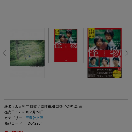
著者：坂元裕二 脚本／是枝裕和 監督／佐野 晶 著
発売日：2023年4月24日
カテゴリー：
宝島社文庫
商品コード：TD042934