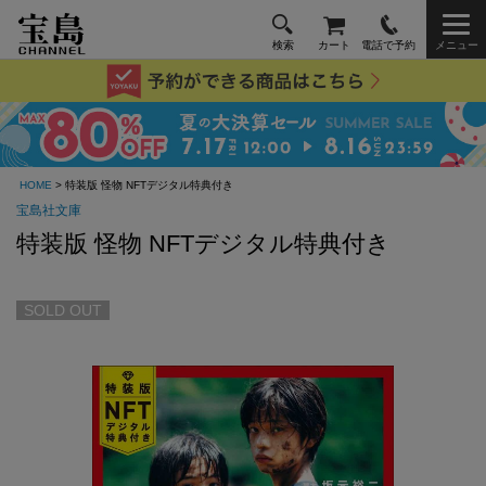
検索
カート
電話で予約
メニュー
HOME
> 特装版 怪物 NFTデジタル特典付き
宝島社文庫
特装版 怪物 NFTデジタル特典付き
SOLD OUT