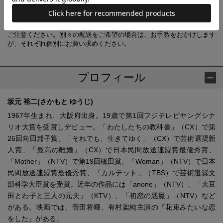
【あわせ買い時の配送について】
予約商品と他商品を同時にお求めの場合、最も発売日の遅い商品に合わ
せての一括配送となります。
ご注意ください。別々の配送をご希望の場合は、お手数をおかけします
が、それぞれ個別にお買い求めください。
プロフィール
坂元 裕二(さかもと ゆうじ)
1967年生まれ、大阪府出身。19歳で第1回フジテレビヤングシナ
リオ大賞を受賞しデビュー。「わたしたちの教科書」（CX）で第
26回向田邦子賞、「それでも、生きてゆく」（CX）で芸術選奨新
人賞、「最高の離婚」（CX）で日本民間放送連盟賞最優秀賞、
「Mother」（NTV）で第19回橋田賞、「Woman」（NTV）で日本
民間放送連盟賞最優秀賞、「カルテット」（TBS）で芸術選奨文
部科学大臣賞を受賞。近年の作品には「anone」（NTV）、「大豆
田とわ子と三人の元夫」（KTV）、「初恋の悪魔」（NTV）など
がある。映画では、菅田将暉、有村架純主演の『花束みたいな恋
をした』がある。