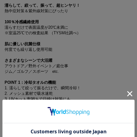
濡らして、絞って、振って、超ヒンヤリ！
熱中症対策＆紫外線対策にぴったり
100％冷感繊維使用
濡らすだけで表面温度が20℃未満に
※室温25℃での検査結果 （TYSM社調べ）
肌に優しい抗菌仕様
何度でも繰り返し使用可能
さまざまなシーンで大活躍
アウトドア／野外イベント／庭仕事
ジム／ゴルフ／スポーツ etc.
POINT 1：冷却タオルの機能
1. 濡らして絞って振るだけで、瞬間冷却！
2. メッシュ素材で吸水速乾
3. UVカット率98％で日焼け対策にも
POINT 2：冷却タオルの使い方
STEP 1 タオル全体を水で濡らす
STEP 2 水気が切れるまで、かたく絞る
STEP 3 数回強めに振る