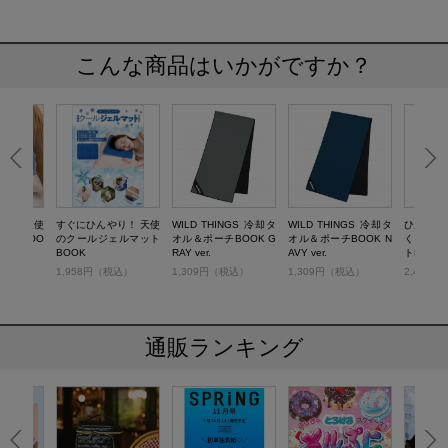
こんな商品はいかがですか？
り！ 天使
すぐにひんやり！ 天使
WILD THINGS 冷却タ
WILD THINGS 冷却タ
ひんやり
ッドBOO
のクールジェルマット
オル＆ポーチBOOK G
オル＆ポーチBOOK N
く！ 驚
BOOK
RAY ver.
AVY ver.
トBOOK
税込）
1,958円（税込）
1,309円（税込）
1,309円（税込）
2,409
通販ランキング