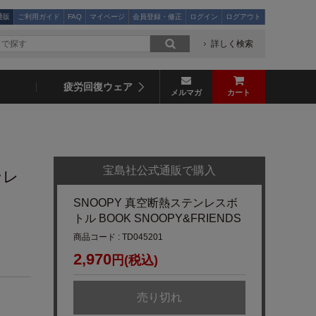
通販
ご利用ガイド
FAQ
マイページ
会員登録・修正
ログイン
ログアウト
詳しく検索
疲労回復ウェア
メルマガ
カート
宝島社公式通販で購入
ンレ
SNOOPY 真空断熱ステンレスボ
トル BOOK SNOOPY&FRIENDS
商品コード : TD045201
2,970
円(税込)
売り切れ