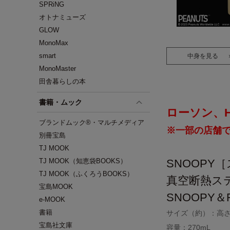
SPRiNG
オトナミューズ
GLOW
MonoMax
smart
中身を見る
MonoMaster
田舎暮らしの本
書籍・ムック
ローソン、HM
ブランドムック®・マルチメディア
※一部の店舗
別冊宝島
TJ MOOK
TJ MOOK（知恵袋BOOKS）
SNOOPY
TJ MOOK（ふくろうBOOKS）
真空断熱ス
宝島MOOK
SNOOPY＆F
e-MOOK
書籍
サイズ（約）：高さ1
宝島社文庫
容量：270mL