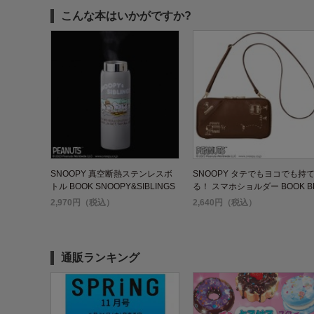
こんな本はいかがですか?
SNOOPY 真空断熱ステンレスボ
SNOOPY タテでもヨコでも持
トル BOOK SNOOPY&SIBLINGS
る！ スマホショルダー BOOK B
OWN
2,970円（税込）
2,640円（税込）
通販ランキング