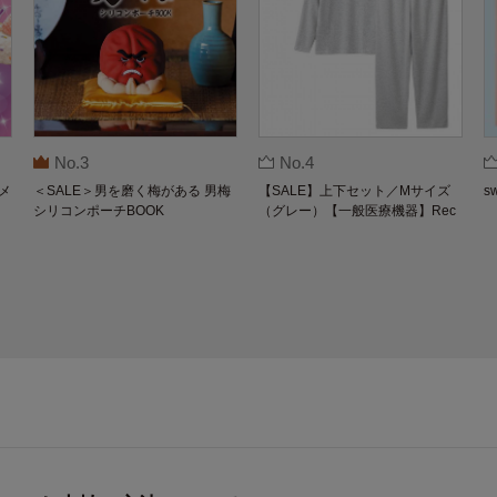
No.3
No.4
メ
＜SALE＞男を磨く梅がある 男梅
【SALE】上下セット／Mサイズ
s
シリコンポーチBOOK
（グレー）【一般医療機器】Rec
overypro Lab. 疲労回復ウェア 長
袖クルーネック・ロングパンツ