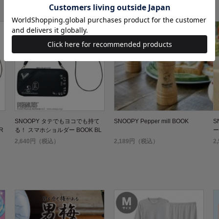
て
SNOOPY タテでもヨコでも持て
SNOOPY Pepper mill BOOK
S
R
る！ スマホショルダー BOOK BL
ー
ACK
2,640円（税込）
2,189円（税込）
2