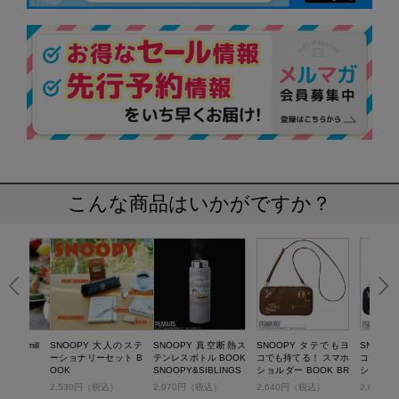
こんな商品はいかがですか？
per mill
SNOOPY 大人のステ
SNOOPY 真空断熱ス
SNOOPY タテでもヨ
SNOOP
ーショナリーセット B
テンレスボトル BOOK
コでも持てる！ スマホ
コでも持
OOK
SNOOPY&SIBLINGS
ショルダー BOOK BR
ショルダー
OWN
ACK
税込）
2,530円（税込）
2,970円（税込）
2,640円（税込）
2,640