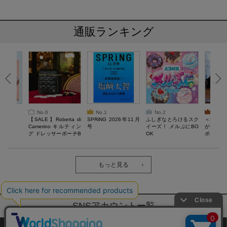
通販ランキング
No.6
No.1
No.2
No.3
6年9月号
【SALE】Roberta di
SPRiNG 2026年11月
ふしぎなとろけるスク
＜SAL
Camerino キルティン
号
イーズ！ メルぷにBO
がある 
グ ドレッサーポーチB
OK
ポーチBO
OOK
もっと見る
SNSアカウントー覧