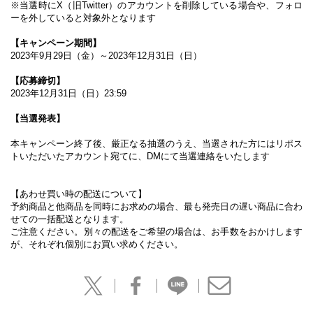
※当選時に
X
（旧
Twitter
）のアカウントを削除している場合や、フォロ
ーを外していると対象外となります
【キャンペーン期間】
2023
年
9
月
29
日（金）～
2023
年
12
月
31
日（日）
【応募締切】
2023
年
12
月
31
日（日）
23:59
【当選発表】
本キャンペーン終了後、厳正なる抽選のうえ、当選された方にはリポス
トいただいたアカウント宛てに、
DM
にて当選連絡をいたします
【あわせ買い時の配送について】
予約商品と他商品を同時にお求めの場合、最も発売日の遅い商品に合わ
せての一括配送となります。
ご注意ください。別々の配送をご希望の場合は、お手数をおかけします
が、それぞれ個別にお買い求めください。