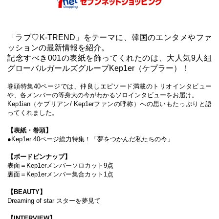
「ラブ♡K-TREND」をテーマに、韓国のエンタメやファ
ッションの最新情報を紹介。
記念すべき001の表紙を飾ってくれたのは、大人気9人組
グローバルガールズグループKep1er（ケプラー）！
巻頭特集40ページでは、仲良しエピソード満載のトリオインタビュー
や、各メンバーの等身大の今がわかるソロインタビューをお届け。
Kep1ian（ケプリアン/ Kep1erファンの呼称）への思いもたっぷりと語
ってくれました。
【表紙・巻頭】
●Kep1er 40ページ総力特集！「夢をつかんだ私たちの今」
【ボードピンナップ】
表面＝Kep1erメンバーソロカット9点
裏面＝Kep1erメンバー集合カット1点
【BEAUTY】
Dreaming of star スターを夢見て
【INTERVIEW】