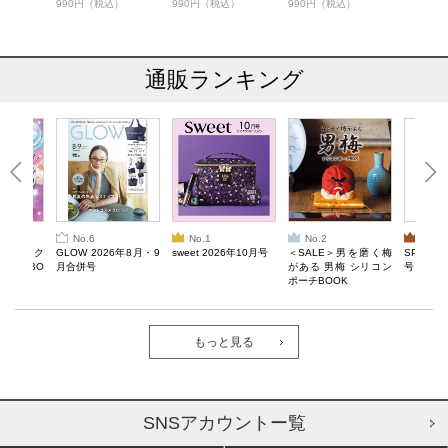
990円（税込）
990円（税込）
990円（税込）
通販ランキング
No.6
No.1
No.2
No.3
ろけるスク
GLOW 2026年8月・9
sweet 2026年10月号
＜SALE＞男を磨く梅
SPRiNG
ルぷにBO
月合併号
がある 男梅 シリコン
号
ポーチBOOK
もっと見る
SNSアカウントー覧