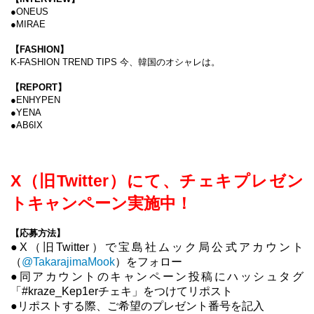
●ONEUS
●MIRAE
【FASHION】
K-FASHION TREND TIPS 今、韓国のオシャレは。
【REPORT】
●ENHYPEN
●YENA
●AB6IX
X
（旧
Twitter
）にて、チェキプレゼン
トキャンペーン実施中！
【応募方法】
●
X
（旧
Twitter
）で宝島社ムック局公式アカウント
（
@TakarajimaMook
）をフォロー
●同アカウントのキャンペーン投稿にハッシュタグ
「
#kraze_Kep1er
チェキ」をつけてリポスト
●リポストする際、ご希望のプレゼント番号を記入