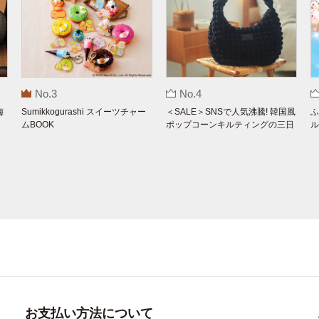
No.3
No.4
梅
Sumikkogurashi スイーツチャー
＜SALE＞SNSで人気沸騰! 韓国風
ふ
ムBOOK
ポップコーンキルティングの三日
ル
月バッグBOOK by THE SCAPE O
F GREEN
お支払い方法について