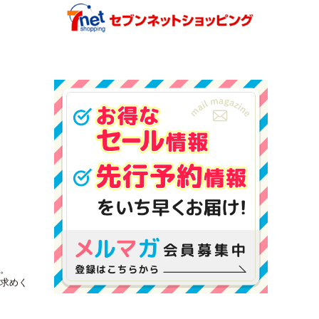
。
求めく