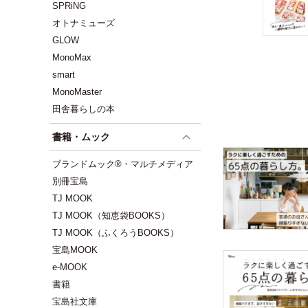
SPRiNG
オトナミューズ
GLOW
MonoMax
smart
MonoMaster
田舎暮らしの本
書籍・ムック
ブランドムック®・マルチメディア
別冊宝島
TJ MOOK
TJ MOOK（知恵袋BOOKS）
TJ MOOK（ふくろうBOOKS）
宝島MOOK
e-MOOK
書籍
宝島社文庫