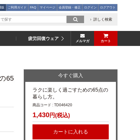
通販
ご利用ガイド
FAQ
マイページ
会員登録・修正
ログイン
ログアウト
詳しく検索
疲労回復ウェア
メルマガ
カート
今すぐ購入
の65
ラクに楽しく過ごすための65点の
暮らし方。
商品コード : TD046420
1,430
円(税込)
カートに入れる