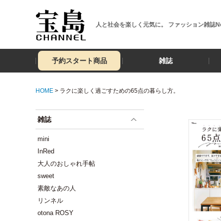
人と社会を楽しく元気に。 ファッション雑誌No
予約スタート商品
雑誌
HOME
> ラクに楽しく過ごすための65点の暮らし方。
雑誌
mini
InRed
大人のおしゃれ手帖
sweet
素敵なあの人
リンネル
otona ROSY