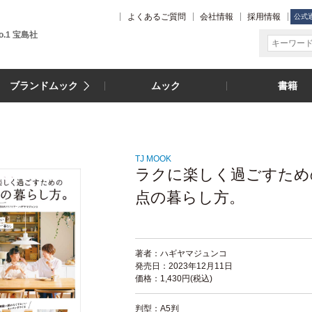
よくあるご質問
会社情報
採用情報
公式
.1 宝島社
ブランドムック
ムック
書籍
TJ MOOK
ラクに楽しく過ごすため
点の暮らし方。
著者：ハギヤマジュンコ
発売日：2023年12月11日
価格：1,430円(税込)
判型：A5判