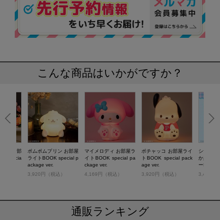
こんな商品はいかがですか？
クロミ お部
ポムポムプリン お部屋
マイメロディ お部屋ラ
ポチャッコ お部屋ライ
シナモロ
 specia
ライトBOOK special p
イトBOOK special pa
トBOOK special pack
か真空断
.
ackage ver.
ckage ver.
age ver.
ーBOOK
税込）
3,920円（税込）
4,169円（税込）
3,920円（税込）
3,410
通販ランキング