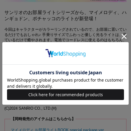
サンリオのお部屋ライトシリーズから、マイメロディ、ハ
ンギョドン、ポチャッコのライトが新登場！
今回はキャラクターがカラーリングされているので、お部屋に置いてい
るだけでもおしゃれ♪ 手乗りサイズでふわっと優しく光るライトは、見
ているだけで癒やされます。電池でコードレスに使えるのはもちろん、
付属のUSBケーブルから給電することも可能なので、長時間使用したい
ときなどシーンに合わせて使い分けられて便利です。
POINT
◆360°どこから見てもかわいい
◆熱くならないLED光源
◆明るさを3段階に調節できる
◆電池またはUSBの2WAY給電
◆1時間自動消灯モード搭載
◆インテリアとしてもおしゃれ
(C)2024 SANRIO CO., LTD.
(H)
【同時発売のアイテムはこちらから】
マイメロディ お部屋ライトBOOK special package ver.