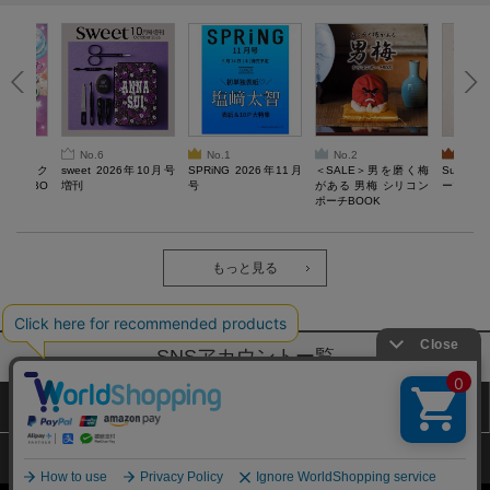
No.6
No.1
No.2
No.3
ろけるスク
sweet 2026年10月号
SPRiNG 2026年11月
＜SALE＞男を磨く梅
Sumikko
ルぷにBO
増刊
号
がある 男梅 シリコン
ーツチャ
ポーチBOOK
もっと見る
SNSアカウントー覧
サイトマップ
公式通販ご利用ガイド
プライバシーポリシー
特定商取引法に基づく表記