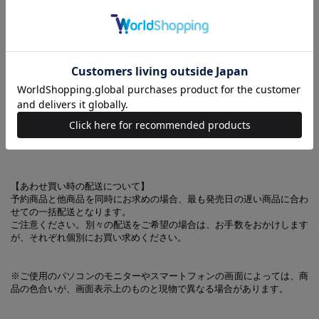
○便利なポケットが6つ
スマホが取り出しやすいフロントポケット&バックポケットのほかに、
メッシュポケットとカードポケット×3もついており、アイテムの整理が
しやすい！
○細部にもこだわりが満載
裏地はモンスターアイコンの総柄に！
さりげないロゴもアクセントです。
（C） 2023 Niantic. Characters / Artwork / Music
（C） CAPCOM CO., LTD.
【あわせ買い時の配送について】
予約商品と他商品を同時にお求めの場合、最も発売日の遅い商品に合わ
せての一括配送となります。
ご注意ください。別々の配送をご希望の場合は、お手数をおかけします
が、それぞれ個別にお買い求めください。
※ご使用のパソコンのモニターやスマートフォンの画面によっては、商
品の色合いが、画面表示上のものと現物で異なる場合があります。