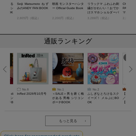
お財布にもなる
Seiji Matsumoto ねず
映画 モンスターハンタ
リラックマ ふわふわ刺
CHRISTI
グスマホシ
みのANDY FAN BOOK
ー Official Guide Book
繍がかわいい！おでか
PARIS
グ BOOK
けスマホショルダーバ
マホショ
ッグBOOK
BOOK
税込）
2,805円（税込）
2,200円（税込）
3,289円（税込）
2,398
通販ランキング
No.6
No.1
No.2
No.3
erta di
InRed 2026年10月号
＜SALE＞男を磨く梅
ふしぎなとろけるスク
【SAL
 キルティン
がある 男梅 シリコン
イーズ！ メルぷにBO
／Lサイ
ーポーチB
ポーチBOOK
OK
【一般医療
verypro
ウェア 
ク・ロン
もっと見る