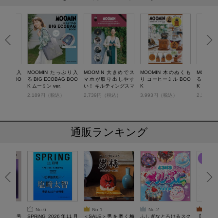
 たっぷり入
MOOMIN たっぷり入
MOOMIN 大きめでス
MOOMIN 木のぬくも
MOOMI
BAG BOO
る BIG ECOBAG BOO
マホが取り出しやす
り コーヒーミル BOO
る BIG 
er.
K ムーミン ver.
い！ キルティングスマ
K
K リトルミ
ホショルダー BOOK
税込）
2,189円（税込）
2,739円（税込）
3,993円（税込）
2,189
ブラック ver.
通販ランキング
No.6
No.1
No.2
No.3
26年10月号
SPRiNG 2026年11月
＜SALE＞男を磨く梅
ふしぎなとろけるスク
【SAL