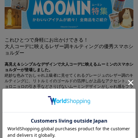
これひとつで身軽にお出かけできる！
大人コーデに映えるレザー調キルティングの優秀スマホシ
ョルダー
高見え＆シンプルなデザインで大人コーデに映えるムーミンのスマホシ
ョルダーが登場しました。
絶妙な色みでおしゃれ上級者に見せてくれるグレージュのレザー調のキ
ルティングに、リトルミイのゴールドの箔押しが上品なアクセント。ニ
ョロニョロの引き手などさりげないムーミンデザインがしゃれ感をプラ
スしています。ショルダーストラップは長さ調節＆取り外しが可能で、
外すとポーチとしても使える２WAY仕様。毎日大活躍すること間違い
なしのアイテムです。
お出かけに便利な機能もいっぱい！
スマホがすっぽり入ってサッと取り出しやすいフロントポケットのほ
か、仕切り付きで中身を整理しやすい収納スペースに、3つのカードポ
ケット、ファスナー付きポケットも付いています。カード類やお札、小
銭を分けて収納できて、お財布としても使いやすさ抜群。迷子になりが