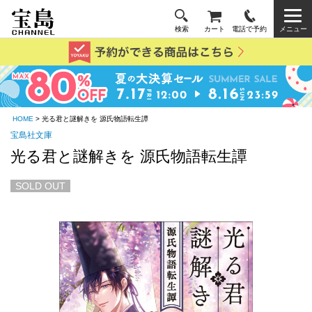
検索
カート
電話で予約
メニュー
HOME
> 光る君と謎解きを 源氏物語転生譚
宝島社文庫
光る君と謎解きを 源氏物語転生譚
SOLD OUT