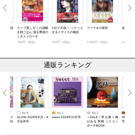
クター井筒
スープ屋しずくの謎解
3分で不穏！ ゾクッと
ファラオの密室
名探偵じ
き朝ごはん 巡る季節の
するイヤミスの物語
ミネストローネ
）
760円（税込）
790円（税込）
1,650円（税込）
1,650
通販ランキング
No.6
No.1
No.2
No.3
ろけるスク
GLOW 2026年8月・9
sweet 2026年10月号
＜SALE＞男を磨く梅
SPRiNG
ルぷにBO
月合併号
がある 男梅 シリコン
号
ポーチBOOK