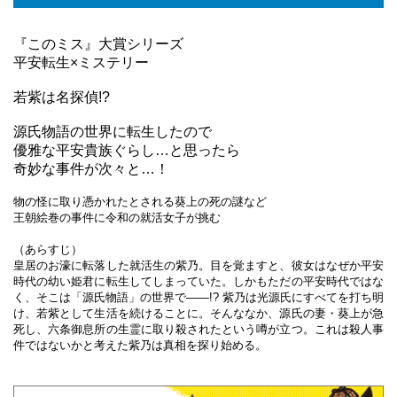
『このミス』大賞シリーズ
平安転生×ミステリー
若紫は名探偵!?
源氏物語の世界に転生したので
優雅な平安貴族ぐらし…と思ったら
奇妙な事件が次々と…！
物の怪に取り憑かれたとされる葵上の死の謎など
王朝絵巻の事件に令和の就活女子が挑む
（あらすじ）
皇居のお濠に転落した就活生の紫乃。目を覚ますと、彼女はなぜか平安
時代の幼い姫君に転生してしまっていた。しかもただの平安時代ではな
く、そこは「源氏物語」の世界で――!? 紫乃は光源氏にすべてを打ち明
け、若紫として生活を続けることに。そんななか、源氏の妻・葵上が急
死し、六条御息所の生霊に取り殺されたという噂が立つ。これは殺人事
件ではないかと考えた紫乃は真相を探り始める。