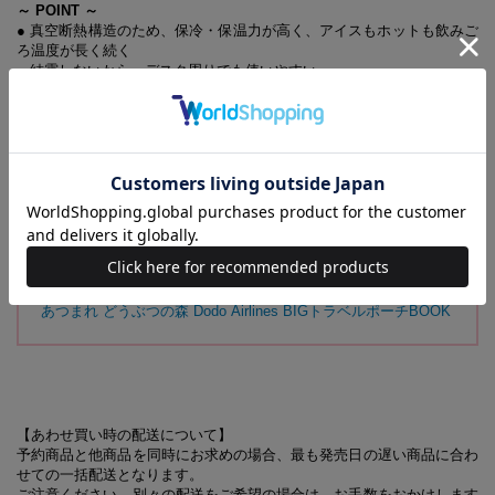
～ POINT ～
● 真空断熱構造のため、保冷・保温力が高く、アイスもホットも飲みご
ろ温度が長く続く
● 結露しないから、デスク周りでも使いやすい
● カップコーヒーがそのまま入るので車や職場でも大活躍
(C) Nintendo
【同時発売のアイテムはこちらから】
あつまれ どうぶつの森 タンブラーBOOK 喫茶ハトの巣ver.
あつまれ どうぶつの森 Dodo Airlines マルチケースBOOK
あつまれ どうぶつの森 Dodo Airlines BIGトラベルポーチBOOK
【あわせ買い時の配送について】
予約商品と他商品を同時にお求めの場合、最も発売日の遅い商品に合わ
せての一括配送となります。
ご注意ください。別々の配送をご希望の場合は、お手数をおかけします