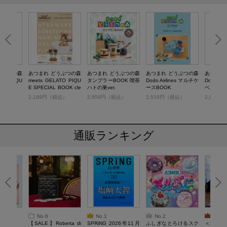
うぶつの森
あつまれ どうぶつの森
あつまれ どうぶつの森
あつまれ どうぶつの森
あつまれ
ATO PIQU
meets GELATO PIQU
タンブラーBOOK 喫茶
Dodo Airlines マルチケ
Dodo Air
 BOOK
E SPECIAL BOOK cle
ハトの巣ver.
ースBOOK
ベルポー
ar package ver.
税込）
2,189円（税込）
2,959円（税込）
2,519円（税込）
2,849
通販ランキング
No.6
No.1
No.2
No.3
6年9月号
【SALE】Roberta di
SPRiNG 2026年11月
ふしぎなとろけるスク
＜SAL