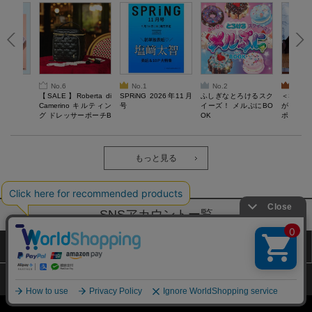
No.6
No.1
No.2
No.3
6年9月号
【SALE】Roberta di
SPRiNG 2026年11月
ふしぎなとろけるスク
＜SAL
Camerino キルティン
号
イーズ！ メルぷにBO
がある 
グ ドレッサーポーチB
OK
ポーチBO
OOK
もっと見る
SNSアカウントー覧
サイトマップ
公式通販ご利用ガイド
プライバシーポリシー
特定商取引法に基づく表記
Copyright (c) TAKARAJIMASHA,Inc. All Rights Reserved.