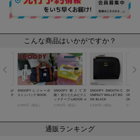
こんな商品はいかがですか？
024 お金が
SNOOPY レジャーボ
SNOOPY 軽くて万
SNOOPY SMOOTH C
SNOOPY
管理ポーチ
ストンバッグ BOOK
能！ 折りたたみピクニ
OMPACT WALLET BO
OMPACT
ックテーブルBOOK vi
OK BLACK
OK BRO
ntage yellow
税込）
3,850円（税込）
2,860円（税込）
2,530円（税込）
2,530
通販ランキング