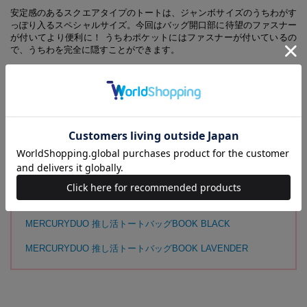
安定感のあるスクエアタイプのトートは、ジャンボサイズのうちわがす
っぽり入るスペシャルサイズ。今回はバッグ開口部に待望のファスナー
が付いてより便利に！ うちわポケットにはファスナーが付いているの
で、うちわを完全に隠すことができます。
さらにペンライトポケット、双眼鏡ポケット、スマホポケットなど、推
し活に便利なポケットがたくさん付いていて、コンサートや舞台で活躍
すること間違いなし！
王道のブラックに、アイボリーとラベンダーの新色が追加された全3カ
ラー展開。コーディネートや推しのイメージカラーに合わせて使い分け
るのもおすすめです。本誌では“推しのカラー”をテーマに、鈴木ゆうか
さんがブランドの新作をトレンド感たっぷりに着こなします。
【同時発売のアイテムはこちらから】
MERCURYDUO 推し活トートバッグBOOK BLACK
MERCURYDUO 推し活トートバッグBOOK LAVENDER