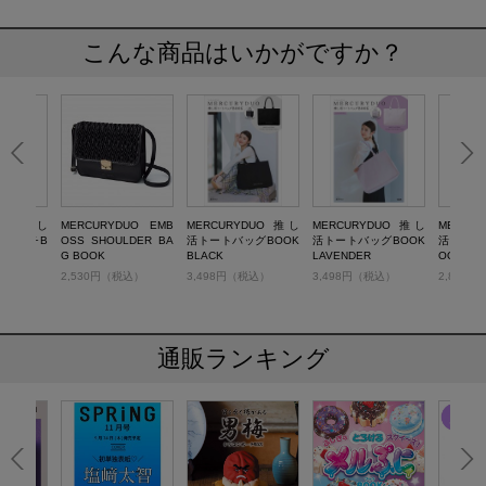
こんな商品はいかがですか？
DUO 推し
MERCURYDUO EMB
MERCURYDUO 推し
MERCURYDUO 推し
MERCU
みポーチB
OSS SHOULDER BA
活トートバッグBOOK
活トートバッグBOOK
活バイン
G BOOK
BLACK
LAVENDER
OOK
税込）
2,530円（税込）
3,498円（税込）
3,498円（税込）
2,849
通販ランキング