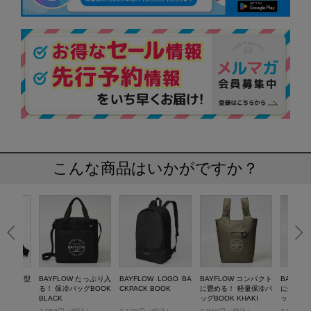
こんな商品はいかがですか？
 スクエア型
BAYFLOW たっぷり入
BAYFLOW LOGO BA
BAYFLOW コンパクト
BAYFL
OOK
る！ 保冷バッグBOOK
CKPACK BOOK
に畳める！ 軽量保冷バ
に畳める
BLACK
ッグBOOK KHAKI
ッグBOOK