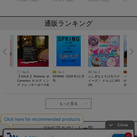
税込）
2,959円（税込）
3,179円（税込）
2,849円（税込）
2,849
通販ランキング
No.6
No.1
No.2
No.3
6年9月号
【SALE】Roberta di
SPRiNG 2026年11月
ふしぎなとろけるスク
＜SAL
Camerino キルティン
号
イーズ！ メルぷにBO
がある 
グ ドレッサーポーチB
OK
ポーチBO
OOK
もっと見る
SNSアカウントー覧