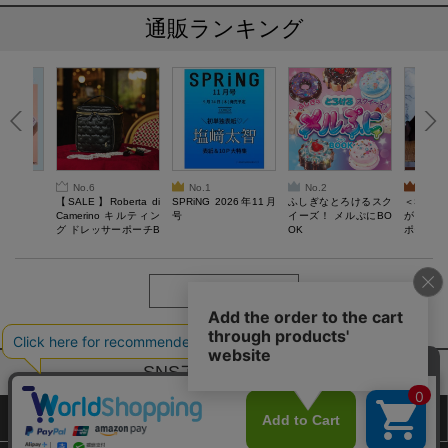
通販ランキング
No.6
No.1
No.2
No.3
6年9月号
【SALE】Roberta di
SPRiNG 2026年11月
ふしぎなとろけるスク
＜SAL
Camerino キルティン
号
イーズ！ メルぷにBO
がある 
グ ドレッサーポーチB
OK
ポーチBO
OOK
もっと見る
SNSアカウントー覧
サイトマップ
公式通販ご利用ガイド