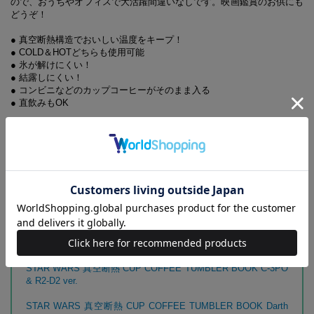
ので、おうちやオフィスで大活躍間違いなしです。映画鑑賞のお供にも
どうぞ！
● 真空断熱構造でおいしい温度をキープ！
● COLD＆HOTどちらも使用可能
● 氷が解けにくい！
● 結露しにくい！
● コンビニなどのカップコーヒーがそのまま入る
● 直飲みもOK
保冷力は、8℃以下を2時間キープ。
保温力は、40℃以上を1時間キープ。
※
検査条件はJIS S 2006：2019を準用。
ただし飲み物の量の変化で、効
果は変わります
【同時発売のアイテムはこちらから】
STAR WARS 真空断熱 CUP COFFEE TUMBLER BOOK Luke
Skywalker ver.
STAR WARS 真空断熱 CUP COFFEE TUMBLER BOOK C-3PO
& R2-D2 ver.
STAR WARS 真空断熱 CUP COFFEE TUMBLER BOOK Darth