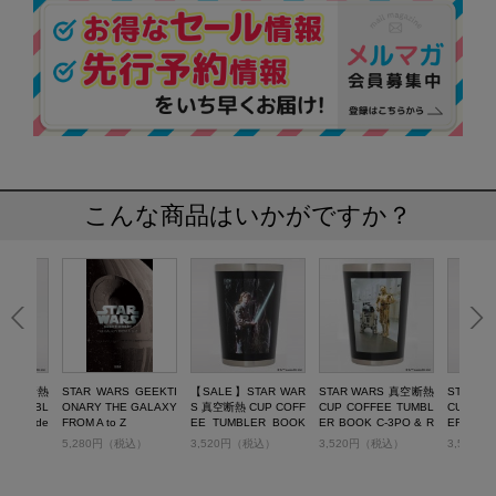
こんな商品はいかがですか？
S 真空断熱
STAR WARS GEEKTI
【SALE】STAR WAR
STAR WARS 真空断熱
STAR 
E TUMBL
ONARY THE GALAXY
S 真空断熱 CUP COFF
CUP COFFEE TUMBL
CUP CO
rth Vade
FROM A to Z
EE TUMBLER BOOK
ER BOOK C-3PO & R
ER BOOK
Luke Skywalker ver.
2-D2 ver.
r ver.
税込）
5,280円（税込）
3,520円（税込）
3,520円（税込）
3,520