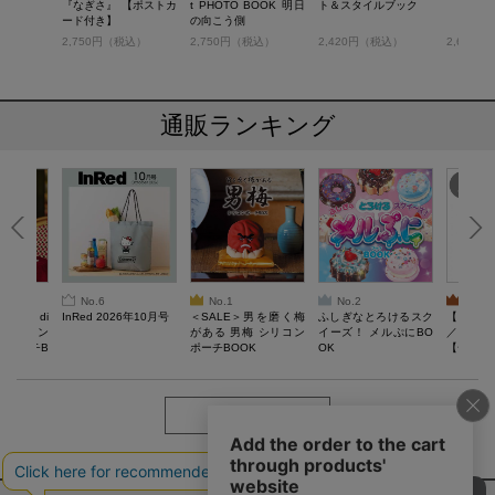
『なぎさ』 【ポストカ
t PHOTO BOOK 明日
ト＆スタイルブック
ード付き】
の向こう側
税込）
2,750円（税込）
2,750円（税込）
2,420円（税込）
2,640
通販ランキング
No.6
No.1
No.2
No.3
erta di
InRed 2026年10月号
＜SALE＞男を磨く梅
ふしぎなとろけるスク
【SAL
 キルティン
がある 男梅 シリコン
イーズ！ メルぷにBO
／Lサイ
ーポーチB
ポーチBOOK
OK
【一般医療
verypro
ウェア 
ク・ロン
もっと見る