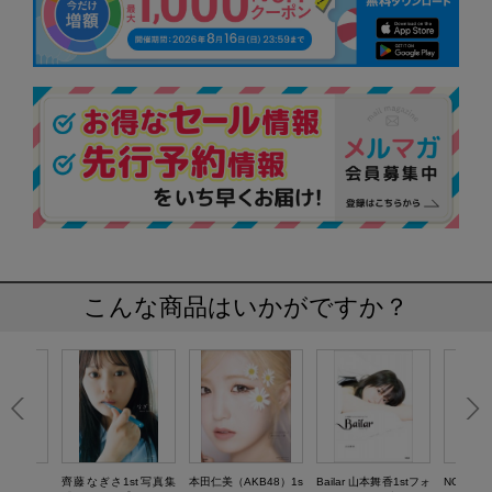
こんな商品はいかがですか？
齊藤なぎさ1st写真集
本田仁美（AKB48）1s
Bailar 山本舞香1stフォ
NOA 1st