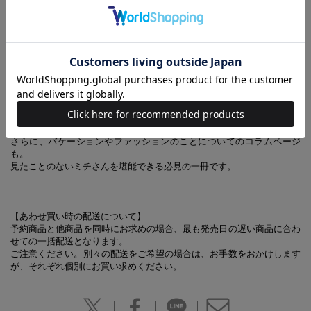
等身大の姿からドキッとする表情まで、まだ見たことのな
い彼女の魅力をぎゅっと詰め込みました
「よしミチ」姉弟の愛称で親しまれ、Z世代のファッションアイコンと
して今最も勢いがあるモデル、ミチさんの初の写真集です。
発売日の2024年3月6日に26歳のバースデーを迎えるにあたってのアニ
バーサリー企画で、ロケ地はパリ、沖縄、東京の豪華3都市。
ミチさんを象徴するファッション性の高いかっこいい姿や、弾ける笑顔
がかわいい等身大のナチュラルな姿、ドキッとするような大人っぽい表
情から貴重な水着姿まで25歳のすべてを詰め込みました。
さらに、バケーションやファッションのことについてのコラムページ
も。
見たことのないミチさんを堪能できる必見の一冊です。
【あわせ買い時の配送について】
予約商品と他商品を同時にお求めの場合、最も発売日の遅い商品に合わ
せての一括配送となります。
ご注意ください。別々の配送をご希望の場合は、お手数をおかけします
が、それぞれ個別にお買い求めください。