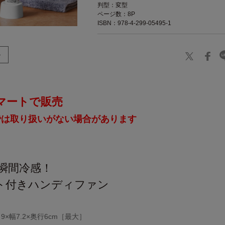
判型：変型
ページ数：8P
ISBN：978-4-299-05495-1
マートで販売
では取り扱いがない場合があります
 瞬間冷感！
ト付きハンディファン
×幅7.2×奥行6cm［最大］