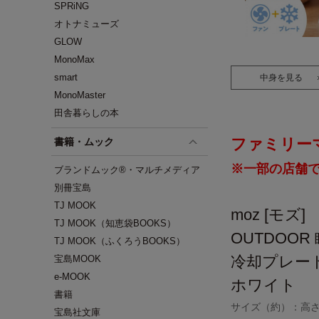
SPRiNG
オトナミューズ
GLOW
MonoMax
smart
中身を見る
MonoMaster
田舎暮らしの本
ファミリー
書籍・ムック
※一部の店舗
ブランドムック®・マルチメディア
別冊宝島
TJ MOOK
moz [モズ]
TJ MOOK（知恵袋BOOKS）
OUTDOOR
TJ MOOK（ふくろうBOOKS）
冷却プレー
宝島MOOK
e-MOOK
ホワイト
書籍
サイズ（約）：高さ9
宝島社文庫