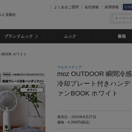
よくあるご質問
会社情報
採用情報
公式
.1 宝島社
ブランドムック
ムック
書籍
ンBOOK ホワイト
マルチメディア
moz OUTDOOR 瞬間冷
冷却プレート付きハンデ
ァンBOOK ホワイト
発売日：2024年6月27日
価格：4,399円(税込)