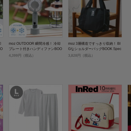
却
moz OUTDOOR 瞬間冷感！ 冷却
moz 3層構造ですっきり収納！ BI
O
プレート付きハンディファンBOO
GなショルダーバッグBOOK Spec
K ライトグレー
ial Package
4,399円（税込）
3,828円（税込）