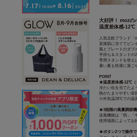
大好評！ moz
温度差体感-12℃
人気北欧ブランド「
直接肌に当ててピン
風とプレートのダブ
手持ち＆スタンドの2
専用スタンドを使え
暑い夏も快適に過ご
POINT
★温度差体感-12℃
冷たい缶を当てたよ
熱がたまりやすい首
※外気温28℃での
★3段階の風量調節
送風機能は「弱」「
使用場面によってお
★ボタン2つで操作