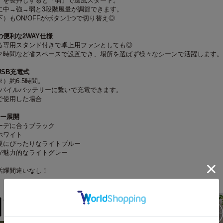
）を長押しすると「弱」で送風スタート。
に中→強→弱と3段階風量が調節できます。
）もON/OFFがボタン1つで切り替え◎
便利な2WAY仕様
る専用スタンド付きで卓上用ファンとしても◎
ク時間など省スペースで設置でき、場所を選ばず様々なシーンで活躍します。
SB充電式
）約6.5時間。
モバイルバッテリーに繋いで充電できます。
で使用した場合
ラー展開
ーデに合うブラック
ホワイト
夏にぴったりなライトブルー
が魅力的なライトグレー
活躍間違いなし！