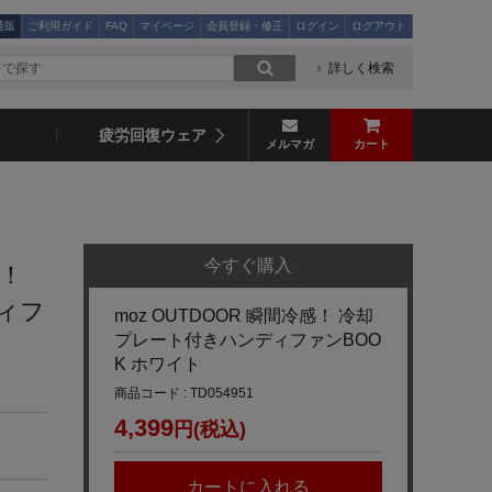
通販
ご利用ガイド
FAQ
マイページ
会員登録・修正
ログイン
ログアウト
詳しく検索
疲労回復ウェア
メルマガ
カート
今すぐ購入
感！
ィフ
moz OUTDOOR 瞬間冷感！ 冷却
プレート付きハンディファンBOO
K ホワイト
商品コード : TD054951
4,399
円(税込)
カートに入れる