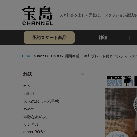
人と社会を楽しく元気に。 ファッション雑誌No
予約スタート商品
雑誌
HOME
> moz OUTDOOR 瞬間冷感！ 冷却プレート付きハンディファ
雑誌
mini
InRed
大人のおしゃれ手帖
sweet
素敵なあの人
リンネル
otona ROSY