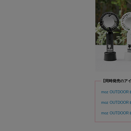
【同時発売のア
moz OUTDO
moz OUTDOO
moz OUTDOO