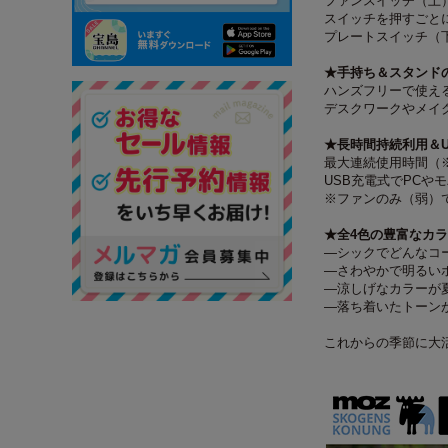
ファンスイッチ（上
スイッチを押すごと
プレートスイッチ（下
★手持ち＆スタンドの
ハンズフリーで使え
デスクワークやメイ
★長時間持続利用＆U
最大連続使用時間（※
USB充電式でPCや
※ファンのみ（弱）
★全4色の豊富なカ
―シックでどんなコ
―さわやかで明るい
―涼しげなカラーが
―落ち着いたトーン
これからの季節に大