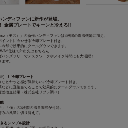
のハンディファンに新作が登場。
！ 金属プレートでキーンと冷える!!
moz（モズ）」の新作ハンディファンは3段階の送風機能に加え、
ポイントに冷やせる冷却プレート付き。
ル冷却で効果的にクールダウンできます。
WAY仕様で外出先はもちろん、
ばハンズフリーでデスクワークやメイク時間にも大活躍！
せます。
（※）！ 冷却プレート
うなヒヤッと感が気持ちいい冷却プレート付き。
筋などに直接当てることで効果的にクールダウンできます。
温度差検査結果（株式会社リブレ調べ）
機能
中」「強」の3段階の風量調節が可能。
好みの風量に切り替えて。
できるシンプル設計