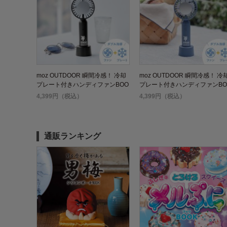
moz OUTDOOR 瞬間冷感！ 冷却
moz OUTDOOR 瞬間冷感！ 冷
プレート付きハンディファンBOO
プレート付きハンディファンBO
K ブラック
K アイスブルー
4,399円（税込）
4,399円（税込）
通販ランキング