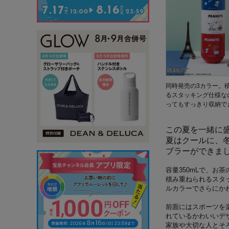
同時発売の3カラー。
るスタッキング仕様な
ってもすっきり収納で
この夏を一緒に盛
夏はクールに、
ブラーができま
容量350mLで、お
積み重ねられるスタ
ルカラーでさらにか
前面にはスポーツを
れているかわいいデ
家族や大切な人とそ