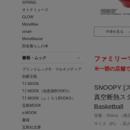
SPRiNG
オトナミューズ
GLOW
MonoMax
smart
中身を見る
MonoMaster
田舎暮らしの本
ファミリー
書籍・ムック
※一部の店舗
ブランドムック®・マルチメディア
別冊宝島
TJ MOOK
SNOOPY 
TJ MOOK（知恵袋BOOKS）
真空断熱ス
TJ MOOK（ふくろうBOOKS）
Basketball
宝島MOOK
e-MOOK
容量：350mL（適
書籍
サイズ（約）：高さ1
宝島社文庫