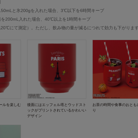
鋼
50mLと氷200gを入れた場合、3℃以下を6時間キープ
を200mL入れた場合、40℃以上を1時間キープ
20℃にて測定）。ただし、飲み物の量が減るにつれて効力も下がりま
ールを楽しむ
後面にはエッフェル塔とウッドスト
お茶の時間や食事のおとも
ックがプリントされているかわいい
り
デザイン