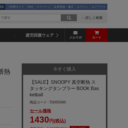
通販
ご利用ガイド
FAQ
マイページ
会員登録・修正
ログイン
ログアウト
詳しく検索
疲労回復ウェア
メルマガ
カート
今すぐ購入
空断熱
【SALE】SNOOPY 真空断熱 ス
タッキングタンブラー BOOK Bas
ketball
商品コード : TD055095
セール価格
1430
円(税込)