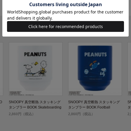
O
SNOOPY 真空断熱 スタッキング
SNOOPY 真空断熱 スタッキング
S
タンブラー BOOK Skateboarding
タンブラー BOOK Football
タ
T
2,860円（税込）
2,860円（税込）
2