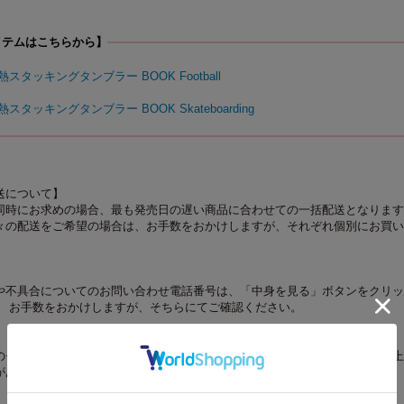
イテムはこちらから】
熱スタッキングタンブラー BOOK Football
熱スタッキングタンブラー BOOK Skateboarding
送について】
同時にお求めの場合、最も発売日の遅い商品に合わせての一括配送となります
々の配送をご希望の場合は、お手数をおかけしますが、それぞれ個別にお買い
や不具合についてのお問い合わせ電話番号は、「中身を見る」ボタンをクリッ
。 お手数をおかけしますが、そちらにてご確認ください。
のモニターやスマートフォンの画面によっては、商品の色合いが、画面表示上
があります。