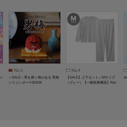
No.3
No.4
メ
＜SALE＞男を磨く梅がある 男梅
【SALE】上下セット／Mサイズ
s
シリコンポーチBOOK
（グレー）【一般医療機器】Rec
overypro Lab. 疲労回復ウェア 長
袖クルーネック・ロングパンツ