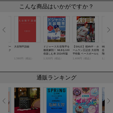
こんな商品はいかがですか？
本塁打パー
大谷翔平語録
ドジャース大谷翔平を
【SALE】祝MVP・ホ
MLBホ
ータブック
徹底解剖！ MLBを100
ームラン王記念 大谷翔
念！ SH
倍楽しむ本 2024年版
平特集 ベースボールヒ
翔平メモ
ーローBOOK
ブック P
税込）
1,580円（税込）
1,320円（税込）
1,408円（税込）
1,375
OT 2018
通販ランキング