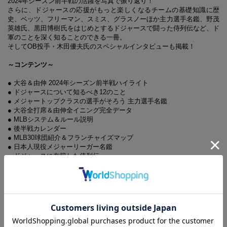
2024年シーズン前半戦の活躍を写真で振り返り！
さらに、ドジャースの応援がもっと楽しくなるチームの基礎知識に歴
史、ベッツ、フリーマン、スミス、グラスノーほか主力選手名鑑、野茂
英雄氏、黒田博樹氏をはじめとするドジャースで闘った侍列伝など、ド
軍のことを深く知ることのできる一冊。
そしてOB投手・木田優夫氏のスペシャルインタビューも掲載！
～コンテンツ～
● 大谷＆由伸 2024年シーズン前半戦ハイライト
● ドジャースについて知るべき12のこと
● メジャートップクラスの選手がそろう 主力選手名鑑
● 大谷全打席＆由伸全イニング完全データ
● MLBシステム＆ルール説明
● 後半戦カレンダー
● MLB30球団紹介＆フランチャイズマップ
● 日本人現役メジャーリーガー名鑑
● ドジャースに在籍した侍列伝
● スぺシャルインタビュー～OBが語るド軍の世界 木田優夫氏
● ドジャース140年史
● 一度は生で観たい！ メジャー観戦歴20年のメジャー通が教える
どこよりも詳しいドジャー・スタジアム観戦ガイド
● グッズコレクションガイド
表紙写真：アフロ、AP/アフロ