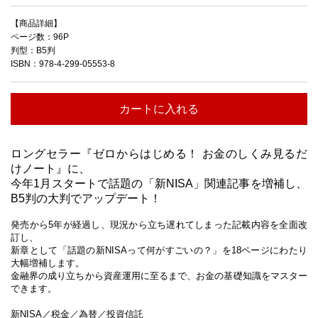
【商品詳細】
ページ数：96P
判型：B5判
ISBN：978-4-299-05553-8
カートに入れる
ロングセラー『ゼロからはじめる！ お金のしくみ見るだ
けノート』に、
今年1月スタートで話題の「新NISA」関連記事を増補し、
B5判の大判でアップデート！
発売から5年が経過し、現況から立ち遅れてしまった記載内容を全面改
訂し、
新章として「話題の新NISAって何がすごいの？」を18ページにわたり
大幅増補します。
金融界の成り立ちから資産運用に至るまで、お金の基礎知識をマスター
できます。
新NISA／税金／為替／投資信託