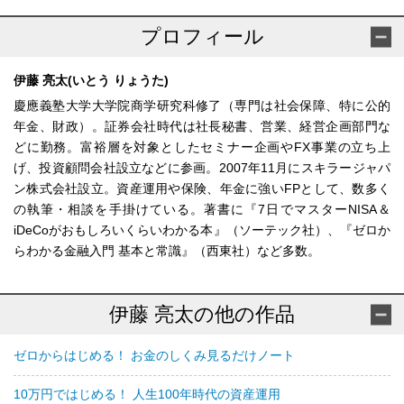
プロフィール
伊藤 亮太(いとう りょうた)
慶應義塾大学大学院商学研究科修了（専門は社会保障、特に公的
年金、財政）。証券会社時代は社長秘書、営業、経営企画部門な
どに勤務。富裕層を対象としたセミナー企画やFX事業の立ち上
げ、投資顧問会社設立などに参画。2007年11月にスキラージャパ
ン株式会社設立。資産運用や保険、年金に強いFPとして、数多く
の執筆・相談を手掛けている。著書に『7日でマスターNISA＆
iDeCoがおもしろいくらいわかる本』（ソーテック社）、『ゼロか
らわかる金融入門 基本と常識』（西東社）など多数。
伊藤 亮太の他の作品
ゼロからはじめる！ お金のしくみ見るだけノート
10万円ではじめる！ 人生100年時代の資産運用