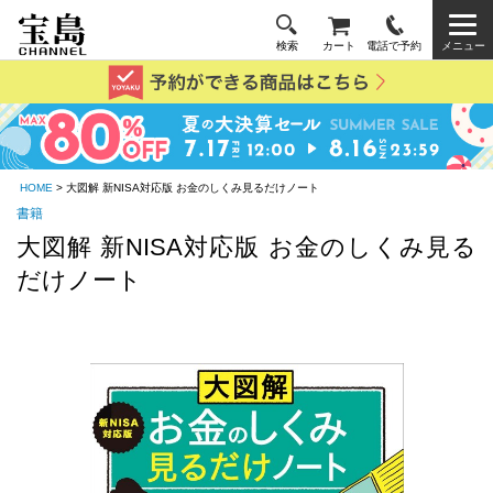
検索
カート
電話で予約
メニュー
HOME
> 大図解 新NISA対応版 お金のしくみ見るだけノート
書籍
大図解 新NISA対応版 お金のしくみ見る
だけノート