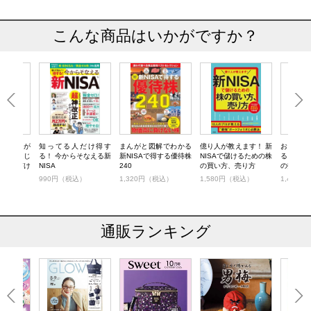
こんな商品はいかがですか？
資のコツが
知ってる人だけ得す
まんがと図解でわかる
億り人が教えます！ 新
お金が
る！ はじ
る！ 今からそなえる新
新NISAで得する優待株
NISAで儲けるための株
る！ あ
SA見るだけ
NISA
240
の買い方、売り方
の投資法
マンガと
税込）
990円（税込）
1,320円（税込）
1,580円（税込）
1,430
の資産運用
応改訂版
通販ランキング