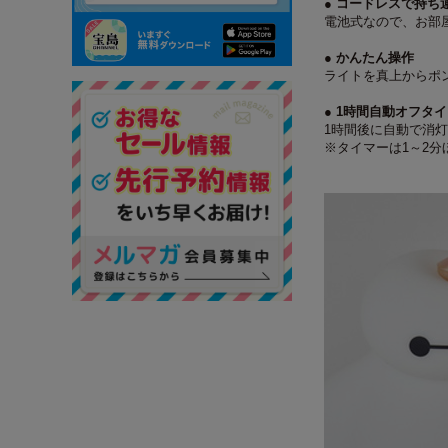
● コードレスで持ち
電池式なので、お部
● かんたん操作
ライトを真上からポ
● 1時間自動オフタ
1時間後に自動で消
※タイマーは1～2