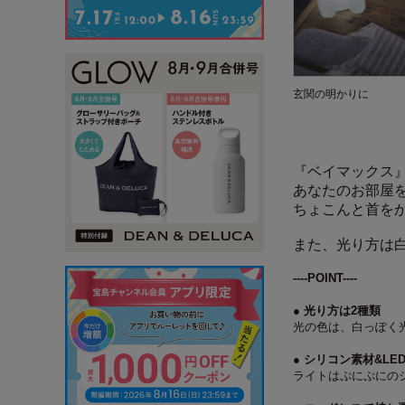
玄関の明かりに
『ベイマックス』
あなたのお部屋
ちょこんと首を
また、光り方は
----POINT----
● 光り方は2種類
光の色は、白っぽく
● シリコン素材&L
ライトはぷにぷにの