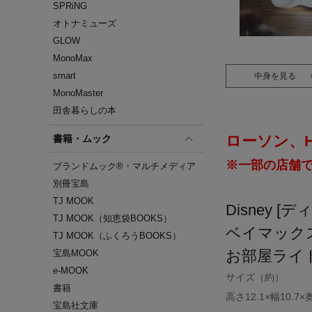
SPRiNG
オトナミューズ
GLOW
MonoMax
smart
中身を見る
MonoMaster
田舎暮らしの本
ローソン、HM
書籍・ムック
※一部の店舗
ブランドムック®・マルチメディア
別冊宝島
TJ MOOK
Disney [
TJ MOOK（知恵袋BOOKS）
ベイマック
TJ MOOK（ふくろうBOOKS）
お部屋ライ
宝島MOOK
e-MOOK
サイズ（約）
書籍
高さ12.1×幅10.7×
宝島社文庫