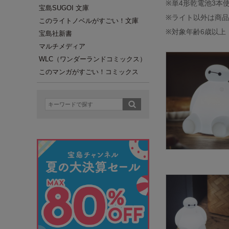
※単4形乾電池3本
宝島SUGOI 文庫
※ライト以外は商
このライトノベルがすごい！文庫
※対象年齢6歳以上
宝島社新書
マルチメディア
WLC（ワンダーランドコミックス）
このマンガがすごい！コミックス