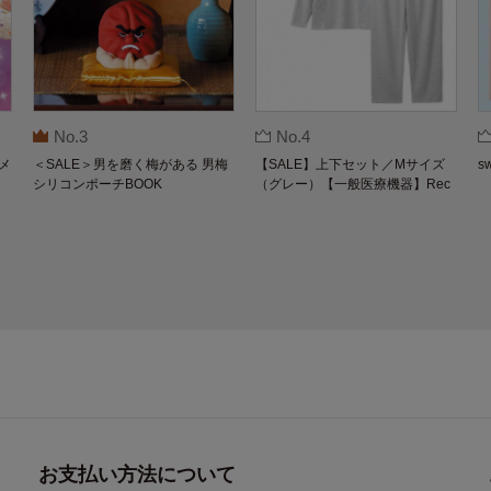
No.3
No.4
メ
＜SALE＞男を磨く梅がある 男梅
【SALE】上下セット／Mサイズ
s
シリコンポーチBOOK
（グレー）【一般医療機器】Rec
overypro Lab. 疲労回復ウェア 長
袖クルーネック・ロングパンツ
お支払い方法について