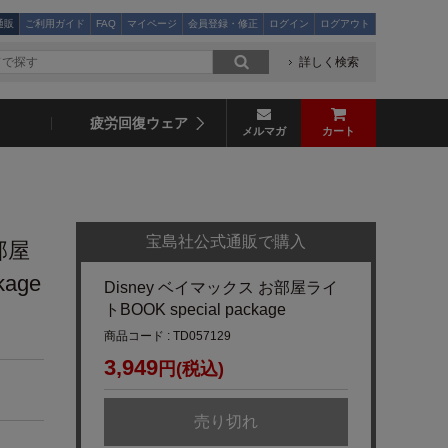
通販
ご利用ガイド
FAQ
マイページ
会員登録・修正
ログイン
ログアウト
詳しく検索
疲労回復ウェア
メルマガ
カート
宝島社公式通販で購入
部屋
kage
Disney ベイマックス お部屋ライ
トBOOK special package
商品コード : TD057129
3,949
円(税込)
売り切れ