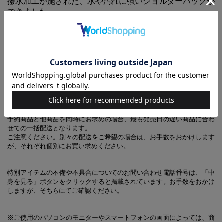
撥水加工が施された、水や汚れに強いショルダーバッグが
できました。
後面に深めのポケットがついているので、スマホショルダーとしても使
えます。
ショルダーストラップは取り外せるので、ポーチとして使うのもオスス
メ。
ポケットが多く、お財布としても使えるので、旅行やちょっとした外出
などアウトドアに便利です。
【あわせ買い時の配送について】
予約商品と他商品を同時にお求めの場合、最も発売日の遅い商品に合わ
せての一括配送となります。
ご注意ください。別々の配送をご希望の場合は、お手数をおかけします
が、それぞれ個別にお買い求めください。
特別アイテムの不備や不具合についてのお問い合わせ電話番号は、「中
身を見る」ボタンをクリックすると掲載されています。お手数をおかけ
しますが、そちらにてご確認ください。
※ご使用のパソコンのモニターやスマートフォンの画面によっては、商