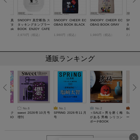
OOPY 真
SNOOPY 真空断熱 ス
SNOOPY CHEER EC
SNOOPY CHEER EC
SNOOP
ッキングタ
タッキングタンブラー
OBAG BOOK BLACK
OBAG BOOK GRAY
タッキン
K Bask
BOOK ENJOY CAFE
BOOK Foo
TIME
税込）
2,970円（税込）
1,980円（税込）
1,980円（税込）
2,860
通販ランキング
No.6
No.1
No.2
No.3
ろけるスク
sweet 2026年10月号
SPRiNG 2026年11月
＜SALE＞男を磨く梅
Sumikko
ルぷにBO
増刊
号
がある 男梅 シリコン
ーツチャ
ポーチBOOK