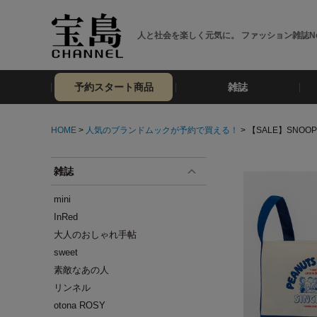
人と社会を楽しく元気に。 ファッション雑誌No
予約スタート商品
雑誌
HOME
>
人気のブランドムックが予約で買える！
> 【SALE】SNOO
雑誌
mini
InRed
大人のおしゃれ手帖
sweet
素敵なあの人
リンネル
otona ROSY