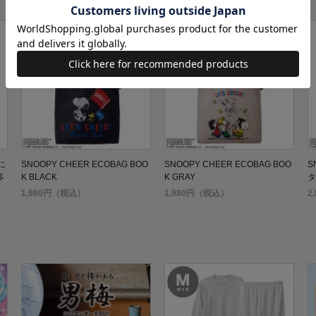
に
SNOOPY CHEER ECOBAG BOO
SNOOPY CHEER ECOBAG BOO
S
多
K BLACK
K GRAY
タ
1,980円（税込）
1,980円（税込）
2