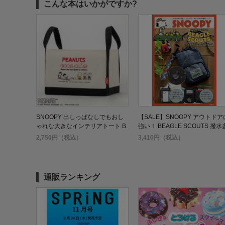
こんな本はいかがですか?
SNOOPY 出しっぱなしでもおし
【SALE】SNOOPY アウトドア
ゃれな大きなインテリアトート B
強い！ BEAGLE SCOUTS 撥水
OOK BOOK CLUB ver.
機能ショルダーバッグ BOOK
2,750円（税込）
3,410円（税込）
通販ランキング