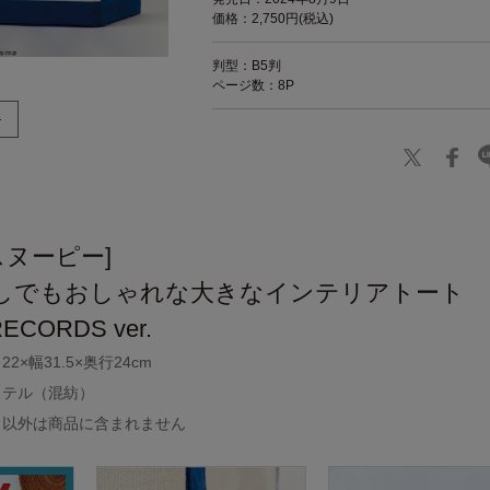
価格：2,750円(税込)
判型：B5判
ページ数：8P
[スヌーピー]
しでもおしゃれな大きなインテリアトート
ECORDS ver.
×幅31.5×奥行24cm
ステル（混紡）
ト以外は商品に含まれません