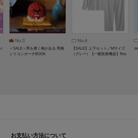
No.3
No.4
メ
＜SALE＞男を磨く梅がある 男梅
【SALE】上下セット／Mサイズ
s
シリコンポーチBOOK
（グレー）【一般医療機器】Rec
overypro Lab. 疲労回復ウェア 長
袖クルーネック・ロングパンツ
お支払い方法について