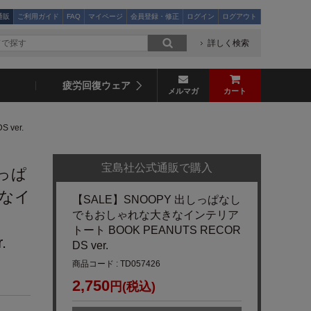
通販
ご利用ガイド
FAQ
マイページ
会員登録・修正
ログイン
ログアウト
詳しく検索
疲労回復ウェア
メルマガ
カート
ver.
宝島社公式通販で購入
しっぱ
なイ
【SALE】SNOOPY 出しっぱなし
でもおしゃれな大きなインテリア
トート BOOK PEANUTS RECOR
.
DS ver.
商品コード : TD057426
2,750
円(税込)