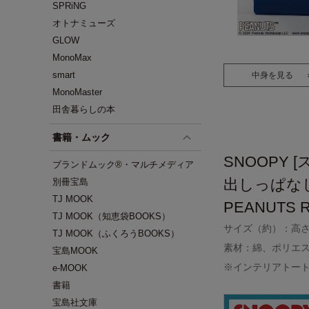
SPRiNG
オトナミューズ
GLOW
MonoMax
smart
中身を見る
MonoMaster
田舎暮らしの本
書籍・ムック
SNOOPY 
ブランドムック®・マルチメディア
出しっぱな
別冊宝島
TJ MOOK
PEANUTS R
TJ MOOK（知恵袋BOOKS）
サイズ（約）：高さ22
TJ MOOK（ふくろうBOOKS）
素材：綿、ポリエ
宝島MOOK
※インテリアトー
e-MOOK
書籍
宝島社文庫