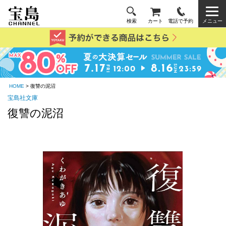
検索
カート
電話で予約
メニュー
HOME
> 復讐の泥沼
宝島社文庫
復讐の泥沼