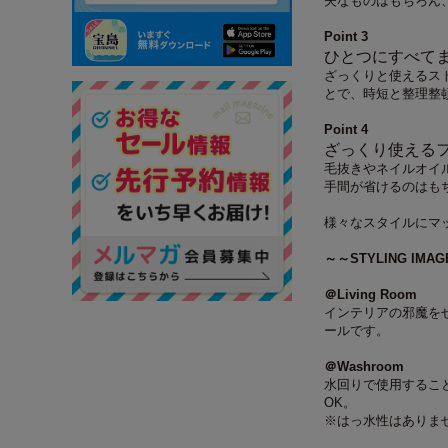
夫なものはもちろん
Point 3
ひとつにすべて
ざっくりと使えるス
とで、時短と整理整
Point 4
ざっくり使える
毛抜きやネイルオイ
手間が省けるのはも
様々なスタイルにマ
～～STYLING IMA
＠Living Room
インテリアの邪魔を
ールです。
＠Washroom
水回りで使用するこ
OK。
※はっ水性はありま