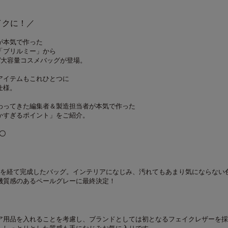
イクに！／
が本気で作った
「ブリルミー」から
”大容量コスメバッグが登場。
アイテムもこれひとつに
仕様。
わってきた編集者＆製造担当者が本気で作った
かすぎるポイント」をご紹介。
〇〇
しを経て完成したバッグ。インテリアになじみ、汚れてもあまり気にならない
機質感のあるペールグレーに最終決定！
ア用品を入れることを考慮し、ブランドとしては初となるフェイクレザーを採