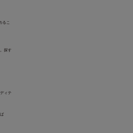
めるこ
。探す
ディテ
ば