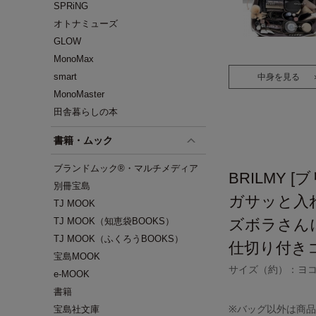
SPRiNG
オトナミューズ
GLOW
MonoMax
smart
中身を見る
MonoMaster
田舎暮らしの本
書籍・ムック
ブランドムック®・マルチメディア
BRILMY [
別冊宝島
ガサッと入
TJ MOOK
TJ MOOK（知恵袋BOOKS）
ズボラさん
TJ MOOK（ふくろうBOOKS）
仕切り付き
宝島MOOK
サイズ（約）：ヨコ25
e-MOOK
書籍
※バッグ以外は商
宝島社文庫