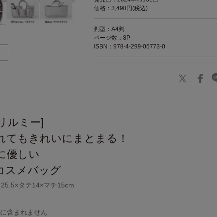
価格：3,498円(税込)
判型：A4判
ページ数：8P
ISBN：978-4-299-05773-0
ブリルミー]
れてもきれいにまとまる！
に優しい
コスメバッグ
.5×タテ14×マチ15cm
品に含まれません