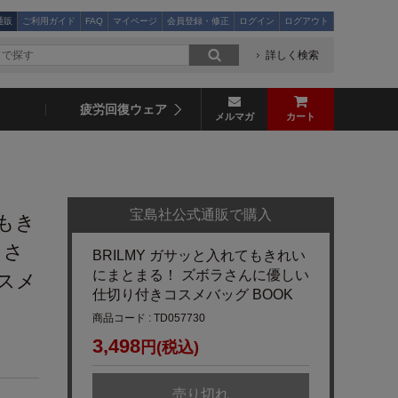
通販
ご利用ガイド
FAQ
マイページ
会員登録・修正
ログイン
ログアウト
詳しく検索
疲労回復ウェア
メルマガ
カート
宝島社公式通販で購入
てもき
ラさ
BRILMY ガサッと入れてもきれい
にまとまる！ ズボラさんに優しい
スメ
仕切り付きコスメバッグ BOOK
商品コード : TD057730
3,498
円(税込)
売り切れ