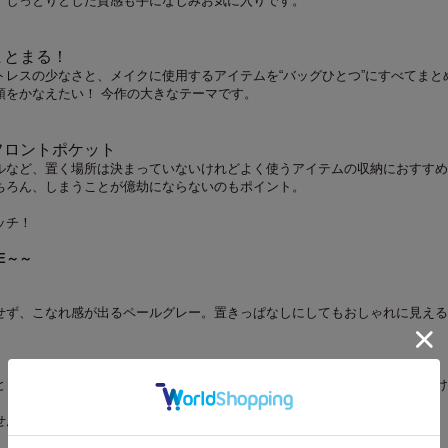
、しっとりとした質感も手になじみお気に入りです。
まとまる！
トレスの少なさと、メイクに使用するアイテムを“バッグひとつ”にすべてまと
頓をかなえたい！ 今作の大きなテーマです。
フロントポケット
ルなど、置く場所は決まっていないけれどよく使うアイテムの収納におすすめ
ちろん、しまうことが億劫にならないのもポイント。
ッチ！
GE～～
せず、こなれ感が出るペールグレー。置きっぱなしにしてもおしゃれに見える
とも考慮し、水を弾きやすい生地を採用。少し濡れる程度であればサッと拭け
せん