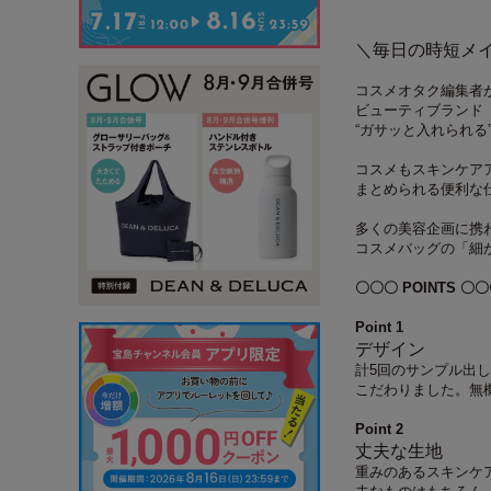
＼毎日の時短メ
コスメオタク編集者
ビューティブランド
“ガサッと入れられる
コスメもスキンケア
まとめられる便利な
多くの美容企画に携
コスメバッグの「細
〇〇〇 POINTS 〇
Point 1
デザイン
計5回のサンプル出
こだわりました。無
Point 2
丈夫な生地
重みのあるスキンケ