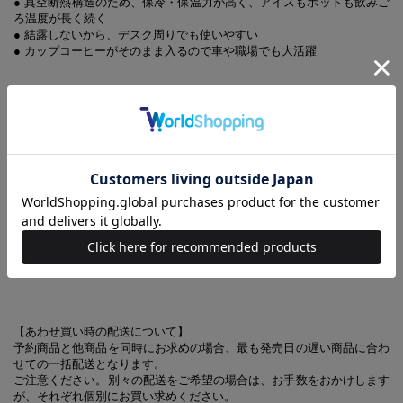
● 真空断熱構造のため、保冷・保温力が高く、アイスもホットも飲みご
ろ温度が長く続く
● 結露しないから、デスク周りでも使いやすい
● カップコーヒーがそのまま入るので車や職場でも大活躍
【デザイン違いのアイテムはこちらから】
ピクミン 真空断熱タンブラーBOOK ピクミンがひょっこりver.
※書店で販売の『ピクミン 真空断熱タンブラー SPECIAL BOOK』とは
パッケージおよび、誌面サイズが異なります。誌面内容とタンブラーは
同一です
(C) Nintendo
【あわせ買い時の配送について】
予約商品と他商品を同時にお求めの場合、最も発売日の遅い商品に合わ
せての一括配送となります。
ご注意ください。別々の配送をご希望の場合は、お手数をおかけします
が、それぞれ個別にお買い求めください。