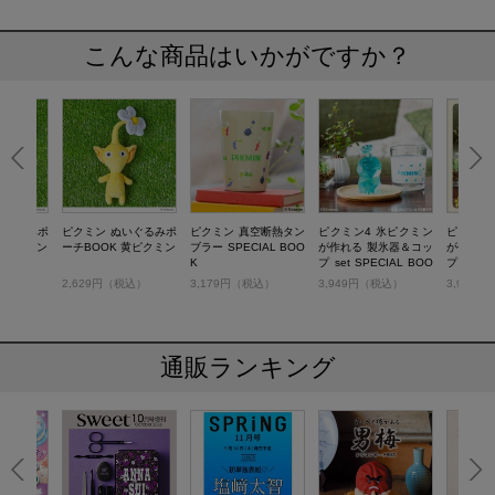
こんな商品はいかがですか？
いぐるみポ
ピクミン ぬいぐるみポ
ピクミン 真空断熱タン
ピクミン4 氷ピクミン
ピクミン
 赤ピクミン
ーチBOOK 黄ピクミン
ブラー SPECIAL BOO
が作れる 製氷器＆コッ
が作れる
K
プ set SPECIAL BOO
プ set B
K
税込）
2,629円（税込）
3,179円（税込）
3,949円（税込）
3,949
通販ランキング