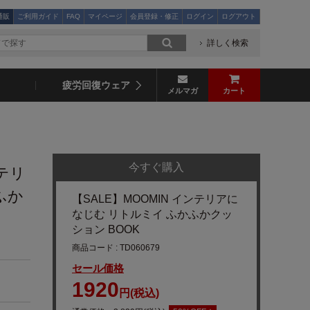
通販
ご利用ガイド
FAQ
マイページ
会員登録・修正
ログイン
ログアウト
詳しく検索
疲労回復ウェア
メルマガ
カート
今すぐ購入
ンテリ
ふか
【SALE】MOOMIN インテリアに
なじむ リトルミイ ふかふかクッ
ション BOOK
商品コード : TD060679
セール価格
1920
円(税込)