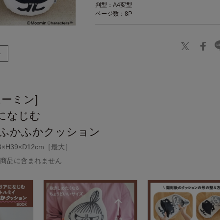
判型：A4変型
ページ数：8P
ムーミン]
になじむ
 ふかふかクッション
H39×D12cm［最大］
は商品に含まれません