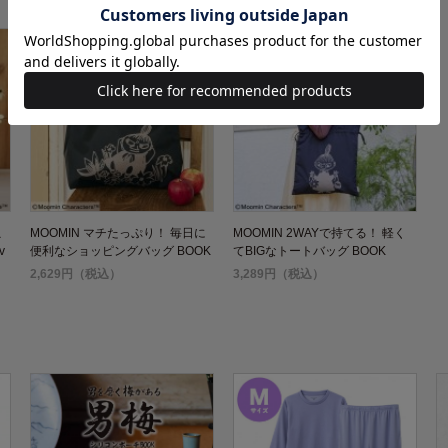
こ
MOOMIN マチたっぷり！ 毎日に
MOOMIN 2WAYで持てる！ 軽く
v
便利なショッピングバッグ BOOK
てBIGなトートバッグ BOOK
2,629円（税込）
3,289円（税込）