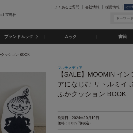
よくあるご質問
会社情報
採用情報
公式
.1 宝島社
ブランドムック
ムック
書籍
かクッション BOOK
マルチメディア
【SALE】MOOMIN イ
アになじむ リトルミイ 
ふかクッション BOOK
発売日：2024年10月19日
価格：3,839円(税込)