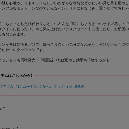
い触り心地や、リトルミイらしいいたずらな表情などかわいい見た目も癒やし
シンプルなモノトーンなのでどんなインテリアにもなじみ、置くだけでおしゃ
て、ちょっとした枕代わりなど、いろんな用途にちょうどいいサイズ感なので
スタイムに使ったり、やる気を上げたいデスクワーク中に使ったり。お部屋の
にもなじみます。
ョンがそばにあるだけで、ほっこり温かい気分になれそう。何げない日々に特
でかわいいクッションです。
クッションも同時発売！ 2種類並べれば癒やし効果も倍増するかも♪
イテムはこちらから】
テリアになじむ ムーミン ふかふかクッション BOOK
rs™