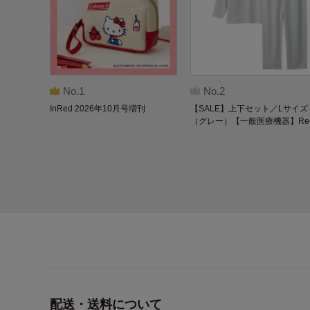
No.1
No.2
InRed 2026年10月号増刊
【SALE】上下セット／Lサイズ
（グレー）【一般医療機器】Re
overypro Lab. 疲労回復ウェア 
袖クルーネック・ロングパンツ
配送・送料について