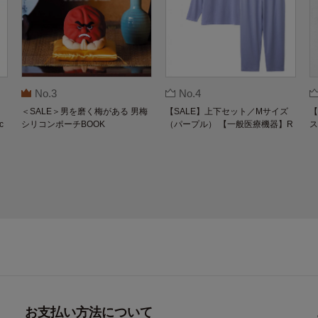
No.3
No.4
＜SALE＞男を磨く梅がある 男梅
【SALE】上下セット／Mサイズ
【
c
シリコンポーチBOOK
（パープル） 【一般医療機器】R
ス
長
ecoverypro Lab. 疲労回復ウェア
装
長袖クルーネック・ロングパンツ
お支払い方法について