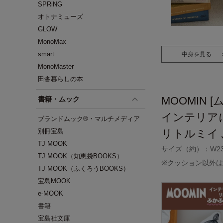
SPRiNG
オトナミューズ
GLOW
MonoMax
smart
中身を見る
MonoMaster
田舎暮らしの本
MOOMIN [
書籍・ムック
インテリア
ブランドムック®・マルチメディア
別冊宝島
リトルミイ
TJ MOOK
サイズ（約）：W23×
TJ MOOK（知恵袋BOOKS）
※クッション以外
TJ MOOK（ふくろうBOOKS）
宝島MOOK
e-MOOK
書籍
宝島社文庫