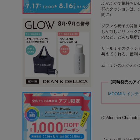
ふかふかで気持ちい
群のクッションは、
間に♪
ソファや椅子の背当
しが欲しいリラック
内など、どんな場所
リトルミイのクッシ
与えてくれる、便利
ムーミンのふかふか
【同時発売のア
MOOMIN イン
(C)Moomin Characte