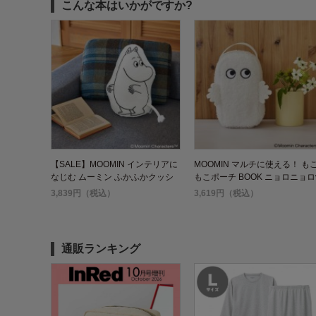
こんな本はいかがですか?
【SALE】MOOMIN インテリアに
MOOMIN マルチに使える！ も
なじむ ムーミン ふかふかクッシ
もこポーチ BOOK ニョロニョロ
ョン BOOK
er.
3,839円（税込）
3,619円（税込）
通販ランキング