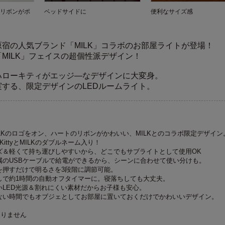
トリボンがポ
ベッドサイドに
便利なサイズ感
宿の人気ブランド「MILK」コラボのお部屋ライトが登場！
MILK」フェイスの超個性派デザイン！
ハローキティがエッジ―なデザインに大変身。
する、限定デザインのLEDルームライト。
ILKのロゴをオン、ハートのリボンがかわいい、MILKとのコラボ限定デザイン
o KittyとMILKのダブルネーム入り！
ズ＆軽くて持ち運びしやすいから、どこでもサブライトとして使用OK
属のUSBケーブルで給電ができるから、シーンに合わせて使い分けも。
を押すだけで明るさを3段階に調節可能。
しで約1時間の自動オフタイマーに。寝落ちしても大丈夫。
いLED光源＆割れにくい素材だからお子様も安心。
ない時間でもオブジェとしてお部屋に置いておくだけでかわいいデザイン。
ありません