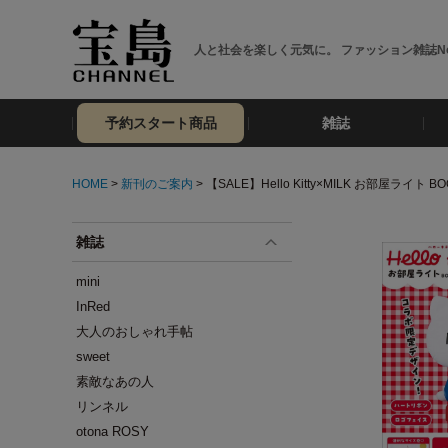
人と社会を楽しく元気に。 ファッション雑誌No
予約スタート商品
雑誌
HOME
>
新刊のご案内
> 【SALE】Hello Kitty×MILK お部屋ライト BO
雑誌
mini
InRed
大人のおしゃれ手帖
sweet
素敵なあの人
リンネル
otona ROSY