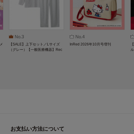
No.3
No.4
メ
【SALE】上下セット／Lサイズ
InRed 2026年10月号増刊
【
（グレー）【一般医療機器】Rec
ル
overypro Lab. 疲労回復ウェア 長
O
袖クルーネック・ロングパンツ
お支払い方法について