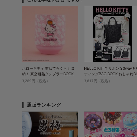
ハローキティ 重ねてらくらく収
HELLO KITTY リボンな3wayキ
納！ 真空断熱タンブラーBOOK
ティングBAG BOOK おしゃれB
CK
3,289円（税込）
3,817円（税込）
通販ランキング