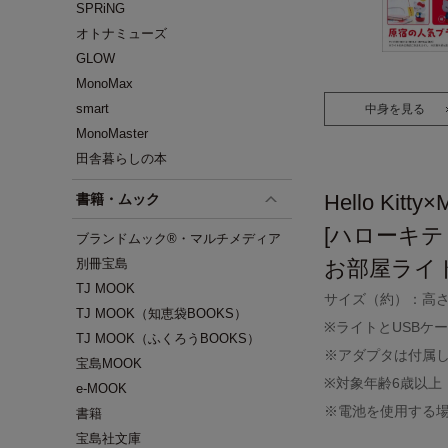
SPRiNG
オトナミューズ
GLOW
MonoMax
smart
中身を見る
MonoMaster
田舎暮らしの本
Hello Kitty×
書籍・ムック
[ハローキティ
ブランドムック®・マルチメディア
別冊宝島
お部屋ライ
TJ MOOK
サイズ（約）：高さ1
TJ MOOK（知恵袋BOOKS）
※ライトとUSBケ
TJ MOOK（ふくろうBOOKS）
※アダプタは付属
宝島MOOK
※対象年齢6歳以上
e-MOOK
※電池を使用する場
書籍
宝島社文庫