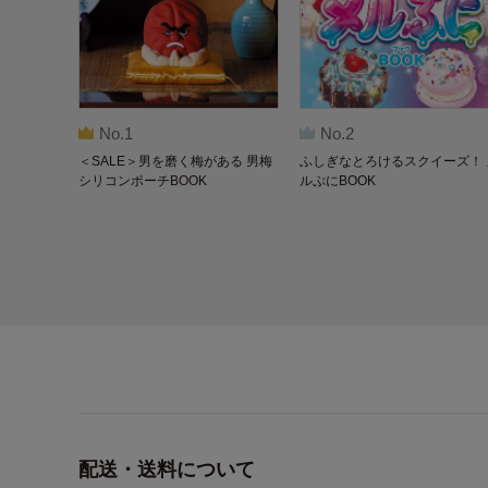
No.1
No.2
＜SALE＞男を磨く梅がある 男梅
ふしぎなとろけるスクイーズ！ 
シリコンポーチBOOK
ルぷにBOOK
配送・送料について