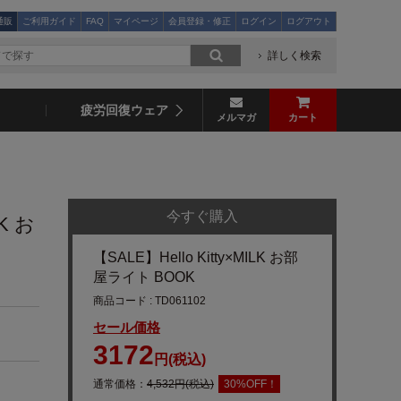
通販
ご利用ガイド
FAQ
マイページ
会員登録・修正
ログイン
ログアウト
詳しく検索
疲労回復ウェア
メルマガ
カート
今すぐ購入
LK お
【SALE】Hello Kitty×MILK お部
屋ライト BOOK
商品コード : TD061102
セール価格
3172
円(税込)
通常価格：
4,532円(税込)
30%OFF！