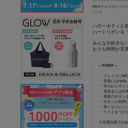
MILKフェイスとハー
イント
ハローキティと原
ハートリボン＆「
みんな大好きな
おうち時間が充実
～POINT～
・ フェイスにM
・ 背面にはHell
・ 手のひらサイ
・ 電池または付
・ 底面のボタン
・ ボタンの長押
・ 熱くなりにく
・ ライトをつけ
※充電仕様では