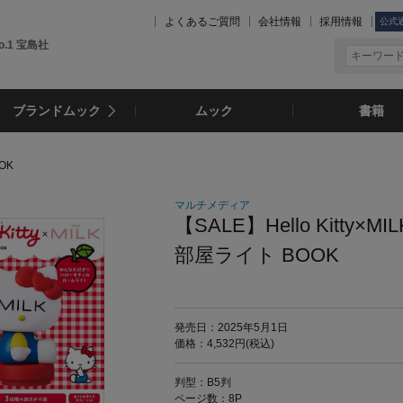
よくあるご質問
会社情報
採用情報
公式
.1 宝島社
ブランドムック
ムック
書籍
OK
マルチメディア
【SALE】Hello Kitty×MI
部屋ライト BOOK
発売日：2025年5月1日
価格：4,532円(税込)
判型：B5判
ページ数：8P