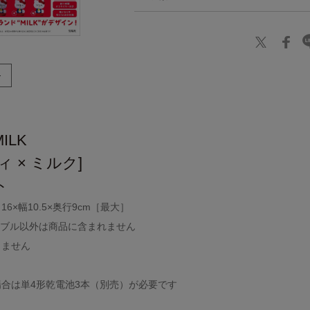
MILK
 × ミルク]
ト
6×幅10.5×奥行9cm［最大］
ーブル以外は商品に含まれません
しません
合は単4形乾電池3本（別売）が必要です