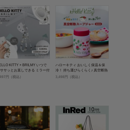
ELLO KITTY × BRILMY いつで
ハローキティ おいしく保温＆保
ササッとお直しできる ミラー付
冷！ 持ち運びらくらく♪ 真空断熱
ビーズストラップ BOOK
スープジャー BOOK
,497円（税込）
3,498円（税込）