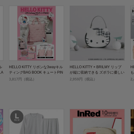
ル
HELLO KITTY リボンな3wayキル
HELLO KITTY × BRILMY リップ
H
LA
ティングBAG BOOK キュートPIN
が縦に収納できる ズボラに優しい
も
K
ミニコスメポーチ BOOK GRAY v
き
3,817円（税込）
2,959円（税込）
2
er.