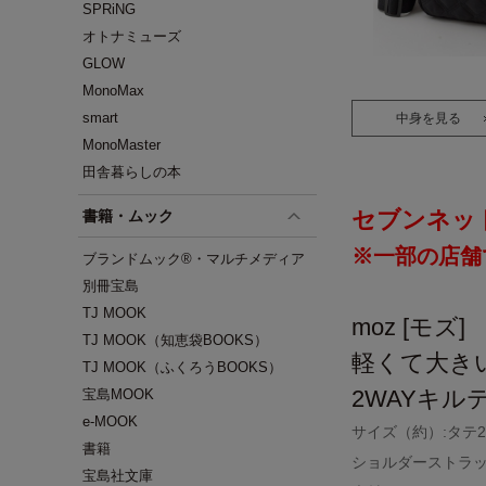
SPRiNG
オトナミューズ
GLOW
MonoMax
smart
中身を見る
MonoMaster
田舎暮らしの本
セブンネッ
書籍・ムック
※一部の店舗
ブランドムック®・マルチメディア
別冊宝島
TJ MOOK
moz [モズ]
TJ MOOK（知恵袋BOOKS）
軽くて大き
TJ MOOK（ふくろうBOOKS）
2WAYキル
宝島MOOK
e-MOOK
サイズ（約）:タテ20
書籍
ショルダーストラッ
宝島社文庫