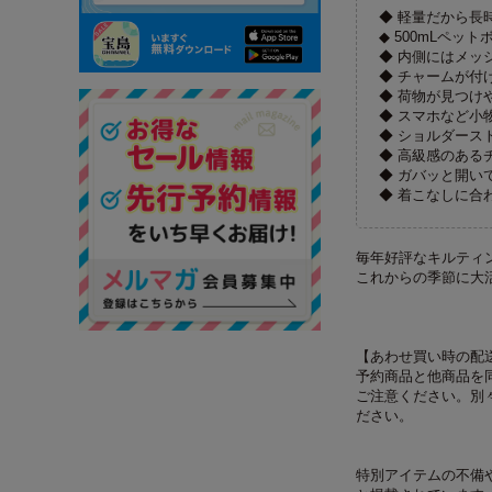
◆ 軽量だから長
◆ 500mLペ
◆ 内側にはメッ
◆ チャームが付
◆ 荷物が見つけ
◆ スマホなど小
◆ ショルダース
◆ 高級感のある
◆ ガバッと開い
◆ 着こなしに合
毎年好評なキルティ
これからの季節に大
【あわせ買い時の配
予約商品と他商品を
ご注意ください。別
ださい。
特別アイテムの不備