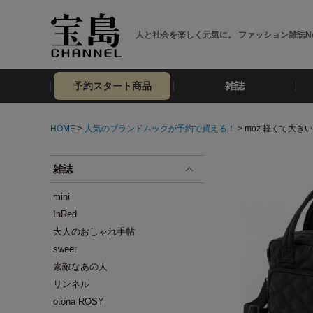
人と社会を楽しく元気に。 ファッション雑誌No
予約スタート商品
雑誌
HOME
>
人気のブランドムックが予約で買える！
> moz 軽くて大き
雑誌
mini
InRed
大人のおしゃれ手帖
sweet
素敵なあの人
リンネル
otona ROSY