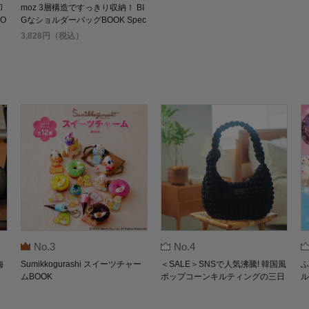
却
moz 3層構造ですっきり収納！ BI
O
GなショルダーバッグBOOK Spec
ial Package
3,828円（税込）
No.3
No.4
梅
Sumikkogurashi スイーツチャー
＜SALE＞SNSで人気沸騰! 韓国風
ふ
ムBOOK
ポップコーンキルティングの三日
ル
月バッグBOOK by THE SCAPE O
F GREEN