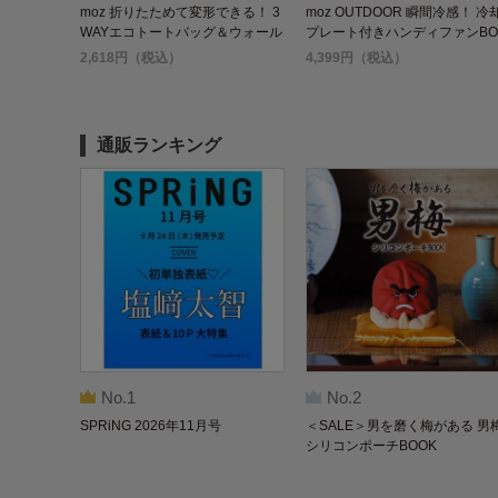
moz 折りたためて変形できる！ 3
moz OUTDOOR 瞬間冷感！ 冷
WAYエコトートバッグ＆ウォール
プレート付きハンディファンBO
ステッカーBOOK GRAY ver.
K ブラック
2,618円（税込）
4,399円（税込）
通販ランキング
No.1
No.2
SPRiNG 2026年11月号
＜SALE＞男を磨く梅がある 男
シリコンポーチBOOK