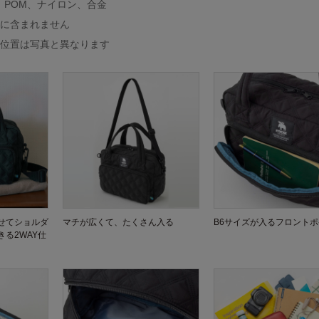
、POM、ナイロン、合金
品に含まれません
の位置は写真と異なります
せてショルダ
マチが広くて、たくさん入る
B6サイズが入るフロント
る2WAY仕