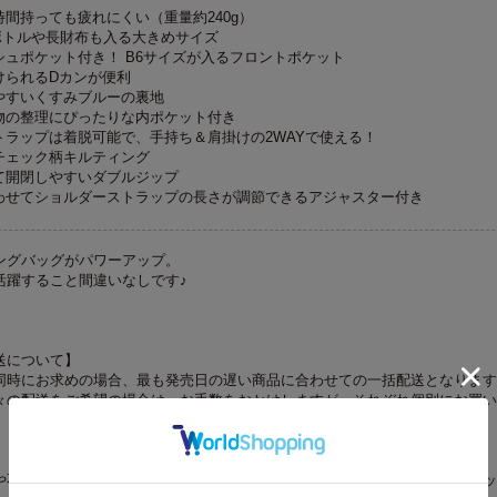
時間持っても疲れにくい（重量約240g）
ットボトルや長財布も入る大きめサイズ
シュポケット付き！ B6サイズが入るフロントポケット
けられるDカンが便利
やすいくすみブルーの裏地
物の整理にぴったりな内ポケット付き
トラップは着脱可能で、手持ち＆肩掛けの2WAYで使える！
チェック柄キルティング
て開閉しやすいダブルジップ
わせてショルダーストラップの長さが調節できるアジャスター付き
ングバッグがパワーアップ。
活躍すること間違いなしです♪
送について】
同時にお求めの場合、最も発売日の遅い商品に合わせての一括配送となります
々の配送をご希望の場合は、お手数をおかけしますが、それぞれ個別にお買い
や不具合についてのお問い合わせ電話番号は、「中身を見る」ボタンをクリッ