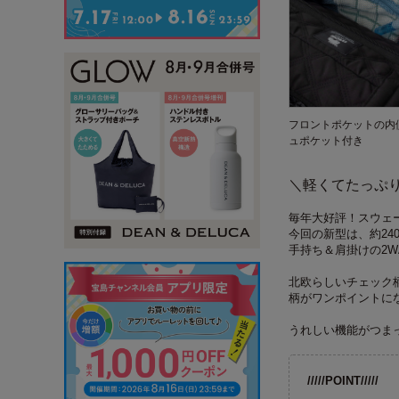
フロントポケットの内
ュポケット付き
＼軽くてたっぷり
毎年大好評！スウェ
今回の新型は、約24
手持ち＆肩掛けの2
北欧らしいチェック
柄がワンポイントに
うれしい機能がつま
/////POINT/////