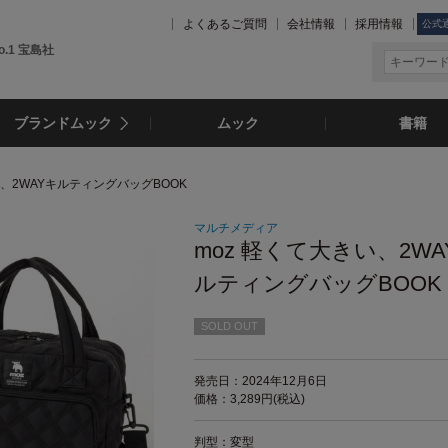
よくあるご質問
会社情報
採用情報
公式
.1 宝島社
ブランドムック
ムック
書籍
い、2WAYキルティングバッグBOOK
マルチメディア
moz 軽くて大きい、2WA
ルティングバッグBOOK
SOLD OUT
発売日：2024年12月6日
価格：3,289円(税込)
判型：変型