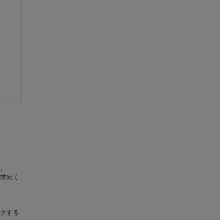
。
求めく
クする