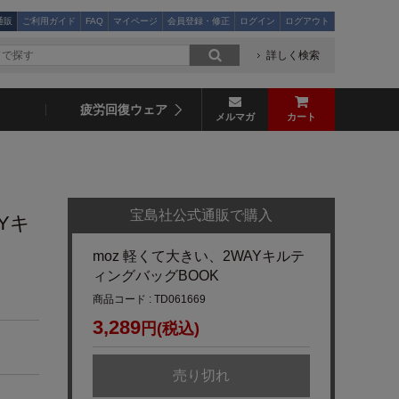
通販
ご利用ガイド
FAQ
マイページ
会員登録・修正
ログイン
ログアウト
詳しく検索
疲労回復ウェア
メルマガ
カート
宝島社公式通販で購入
Yキ
moz 軽くて大きい、2WAYキルテ
ィングバッグBOOK
商品コード : TD061669
3,289
円(税込)
売り切れ