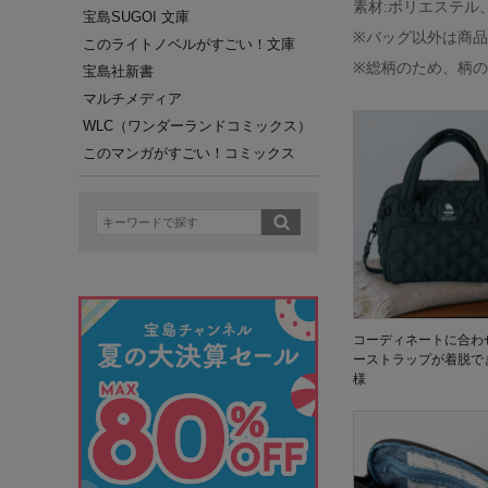
素材:ポリエステル
宝島SUGOI 文庫
※バッグ以外は商
このライトノベルがすごい！文庫
※総柄のため、柄
宝島社新書
マルチメディア
WLC（ワンダーランドコミックス）
このマンガがすごい！コミックス
コーディネートに合わ
ーストラップが着脱でき
様