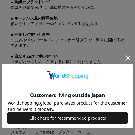
● 刺繍のブランドロゴ
ロゴを刺繍で表現し、高級感のあるデザインに。
● キャンバス風の厚手生地
使いやすいアイボリーのキャンバス風生地を採用。
● 開閉しやすい引き手
つまみやすいゴールドのファスナー引き手で、簡単に開け閉め
できます。
● 自立するので使いやすい
マチがたっぷりの、自立する仕様にこだわりました。
● 小物を整理しやすい
大ポケット×1、ループ×2付きで整理しやすい。
● 持ち運びしやすい
軽量でコンパクトサイズ。
【クリップ】
●コーヒーパッケージデザイン
インパクトのあるコーヒーパッケージデザインのクリップ。
●遊び心満載
メモやノートにはさめば、ブックマーカーに。