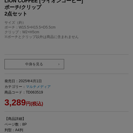
LION COFFEE [ライオンコーヒー]
ポーチ/クリップ
2点セット
サイズ（約）
ポーチ：W15.5×H15.5×D5.5cm
クリップ：W2×H5cm
※ポーチとクリップ以外は商品に含まれません
中身を見る
発売日：2025年4月1日
カテゴリー：
マルチメディア
商品コード：TD063519
3,289
円(税込)
【商品詳細】
ページ数：8P
判型：A4判