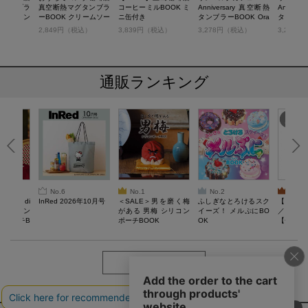
グタンブラ
真空断熱マグタンブラ
コーヒーミルBOOK ミ
Anniversary 真空断熱
Annive
コメダブレン
ーBOOK クリームソー
ニ缶付き
タンブラーBOOK Ora
タンブラー
ール
ダ＆みそカツパン
nge
e
税込）
2,849円（税込）
3,839円（税込）
3,278円（税込）
3,278
通販ランキング
No.6
No.1
No.2
No.3
erta di
InRed 2026年10月号
＜SALE＞男を磨く梅
ふしぎなとろけるスク
【SAL
 キルティン
がある 男梅 シリコン
イーズ！ メルぷにBO
／Lサイ
ーポーチB
ポーチBOOK
OK
【一般医療
verypro
ウェア 
ク・ロン
もっと見る