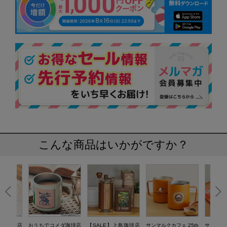
こんな商品はいかがですか？
メダ珈琲店
おうちでコメダ珈琲店
【SALE】上島珈琲店
サンマルクカフェ 25th
サンマルク