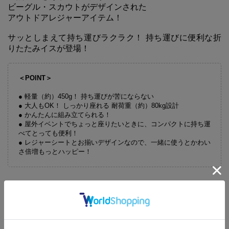
ビーグル・スカウトがデザインされた
アウトドアレジャーアイテム！
サッとしまえて持ち運びラクラク！ 持ち運びに便利な折
りたたみイスが登場！
＜POINT＞
● 軽量（約）450g！ 持ち運びが苦にならない
● 大人もOK！ しっかり座れる 耐荷重（約）80kg設計
● かんたんに組み立てられる！
● 屋外イベントでちょっと座りたいときに、コンパクトに持ち運
べてとっても便利！
● レジャーシートとお揃いデザインなので、一緒に使うとかわい
さ倍増もっとハッピー！