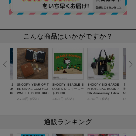
こんな商品はいかがですか？
OOPY 2
SNOOPY YEAR OF T
SNOOPY BEAGLE S
SNOOPY BIG GARDE
【SALE
ヌーピーのぬ
HE SNAKE COMPACT
COUTS レジャーシー
N TOTE BAG BOOK 7
掛け時計 
チ BOOK
WALLET BOOK BRO
ト BOOK
5th Anniversary Editio
Anniversa
WN
n
税込）
2,728円（税込）
1,628円（税込）
3,740円（税込）
4,620
通販ランキング