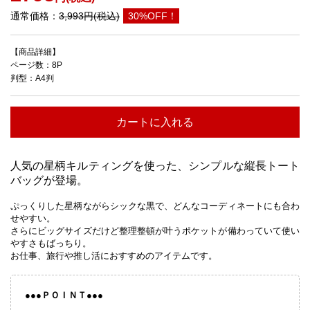
通常価格：
3,993円(税込)
30%OFF！
【商品詳細】
ページ数：8P
判型：A4判
カートに入れる
人気の星柄キルティングを使った、シンプルな縦長トート
バッグが登場。
ぷっくりした星柄ながらシックな黒で、どんなコーディネートにも合わ
せやすい。
さらにビッグサイズだけど整理整頓が叶うポケットが備わっていて使い
やすさもばっちり。
お仕事、旅行や推し活におすすめのアイテムです。
●●●ＰＯＩＮＴ●●●