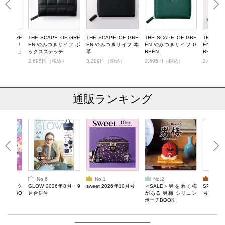
 OF GRE
THE SCAPE OF GRE
THE SCAPE OF GRE
THE SCAPE OF GRE
THE SC
Yで使える！
EN やみつきサイフ ボ
EN やみつきサイフ 本
EN やみつきサイフ G
EN やみ
がま口ショ
ックスステッチ
革
REEN
REIGE×
BOOK
税込）
2,695円（税込）
3,289円（税込）
2,695円（税込）
2,695
通販ランキング
No.6
No.1
No.2
No.3
ろけるスク
GLOW 2026年8月・9
sweet 2026年10月号
＜SALE＞男を磨く梅
SPRiNG
ルぷにBO
月合併号
がある 男梅 シリコン
号
ポーチBOOK