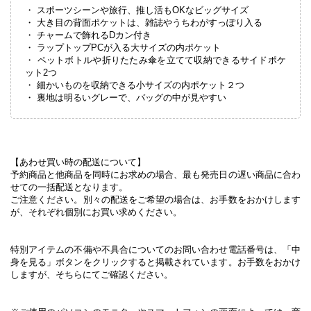
・ スポーツシーンや旅行、推し活もOKなビッグサイズ
・ 大き目の背面ポケットは、雑誌やうちわがすっぽり入る
・ チャームで飾れるDカン付き
・ ラップトップPCが入る大サイズの内ポケット
・ ペットボトルや折りたたみ傘を立てて収納できるサイドポケ
ット2つ
・ 細かいものを収納できる小サイズの内ポケット２つ
・ 裏地は明るいグレーで、バッグの中が見やすい
【あわせ買い時の配送について】
予約商品と他商品を同時にお求めの場合、最も発売日の遅い商品に合わ
せての一括配送となります。
ご注意ください。別々の配送をご希望の場合は、お手数をおかけします
が、それぞれ個別にお買い求めください。
特別アイテムの不備や不具合についてのお問い合わせ電話番号は、「中
身を見る」ボタンをクリックすると掲載されています。お手数をおかけ
しますが、そちらにてご確認ください。