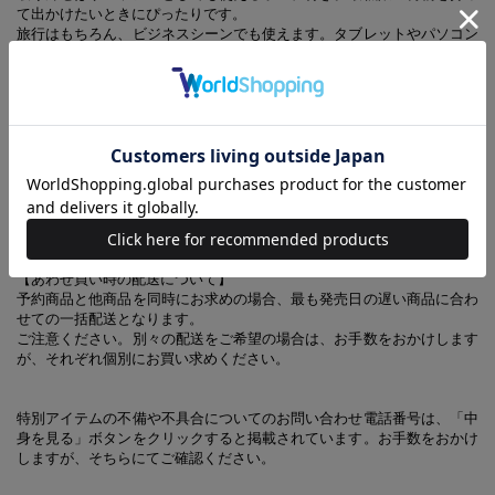
て出かけたいときにぴったりです。
旅行はもちろん、ビジネスシーンでも使えます。タブレットやパソコン
も入るので、出張などにも◎。
【同時発売のアイテムはこちらから】
JTB完全監修 ころんとかわいい7ポケット超軽量巾着バッグ
BOOK
【あわせ買い時の配送について】
予約商品と他商品を同時にお求めの場合、最も発売日の遅い商品に合わ
せての一括配送となります。
ご注意ください。別々の配送をご希望の場合は、お手数をおかけします
が、それぞれ個別にお買い求めください。
特別アイテムの不備や不具合についてのお問い合わせ電話番号は、「中
身を見る」ボタンをクリックすると掲載されています。お手数をおかけ
しますが、そちらにてご確認ください。