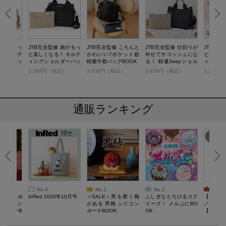
修 旅がもっ
JTB完全監修 旅がもっ
JTB完全監修 ころんと
JTB完全監修 仕切りが
JTB完全
！ キルテ
と楽しくなる！ キルテ
かわいい7ポケット超
外せてサコッシュにな
と楽しく
ルダーバッ
ィングショルダーバッ
軽量巾着バッグBOOK
る！ 軽量3wayショル
ィングシ
IGE
グBOOK BLACK
ダーバッグBOOK
グBOOK
税込）
3,289円（税込）
3,630円（税込）
3,839円（税込）
3,289
通販ランキング
No.6
No.1
No.2
No.3
erta di
InRed 2026年10月号
＜SALE＞男を磨く梅
ふしぎなとろけるスク
【SAL
 キルティン
がある 男梅 シリコン
イーズ！ メルぷにBO
／Lサイ
ーポーチB
ポーチBOOK
OK
【一般医療
verypro
ウェア 