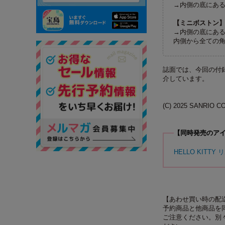
→内側の底にあ
【ミニボストン
→内側の底にあ
内側から全ての
誌面では、今回の付
介しています。
(C) 2025 SANRIO C
【同時発売のア
HELLO KITT
【あわせ買い時の配
予約商品と他商品を
ご注意ください。別