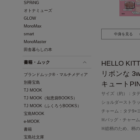
SPRiNG
オトナミューズ
GLOW
MonoMax
smart
中身を見る
MonoMaster
田舎暮らしの本
HELLO KI
書籍・ムック
リボンな 3
ブランドムック®・マルチメディア
別冊宝島
キュートPI
TJ MOOK
サイズ（約）：タテ3
TJ MOOK（知恵袋BOOKS）
ショルダーストラッ
TJ MOOK（ふくろうBOOKS）
チャーム：タテ9×ヨ
宝島MOOK
※バッグ・チャー
e-MOOK
※総柄のため、柄
書籍
宝島社文庫