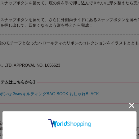
るスナップボタンを留めて、底の角を手で押し込んできれいに形を整えたら完
】
るスナップボタンを留めて、さらに外側両サイドにあるスナップボタンを留め
角を押し出して、四角くなるよう形を整えたら完成！
録のモチーフとなったハローキティのリボンのコレクションをイラストととも
O., LTD. APPROVAL NO. L656623
イテムはこちらから】
Y リボンな 3wayキルティングBAG BOOK おしゃれBLACK
送について】
同時にお求めの場合、最も発売日の遅い商品に合わせての一括配送となります
々の配送をご希望の場合は、お手数をおかけしますが、それぞれ個別にお買い