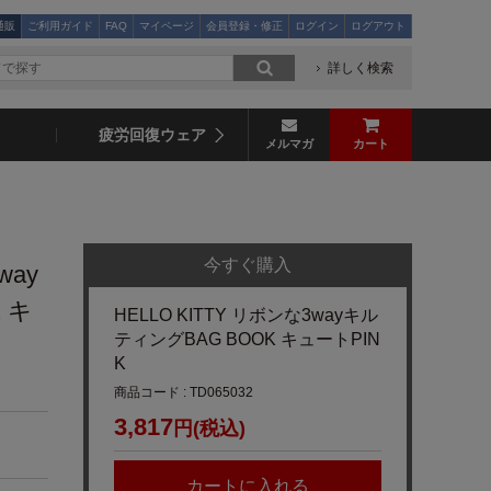
通販
ご利用ガイド
FAQ
マイページ
会員登録・修正
ログイン
ログアウト
詳しく検索
疲労回復ウェア
メルマガ
カート
今すぐ購入
way
 キ
HELLO KITTY リボンな3wayキル
ティングBAG BOOK キュートPIN
K
商品コード : TD065032
3,817
円(税込)
カートに入れる