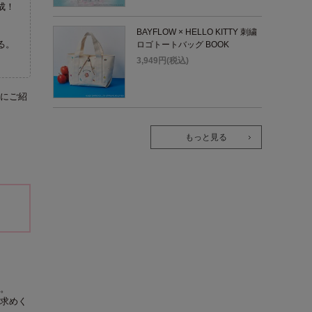
成！
BAYFLOW × HELLO KITTY 刺繍
る。
ロゴトートバッグ BOOK
3,949円(税込)
にご紹
もっと見る
。
求めく