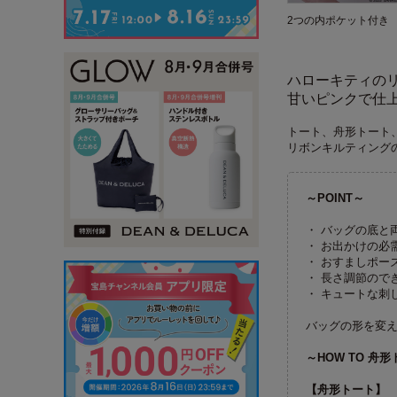
2つの内ポケット付き
ハローキティのリ
甘いピンクで仕
トート、舟形トート
リボンキルティング
～POINT～
・ バッグの底と
・ お出かけの必
・ おすましポー
・ 長さ調節ので
・ キュートな刺
バッグの形を変
～HOW TO 舟
【舟形トート】