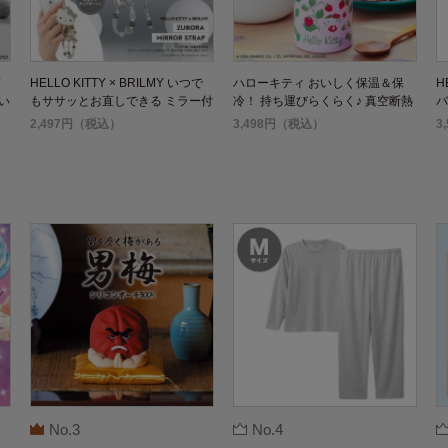
HELLO KITTY × BRILMY いつで
ハローキティ おいしく保温＆保
H
い
もササッとお直しできる ミラー付
冷！ 持ち運びらくらく♪ 真空断熱
バ
v
きビーズストラップ BOOK
スープジャー BOOK
2,497円（税込）
3,498円（税込）
3
No.3
No.4