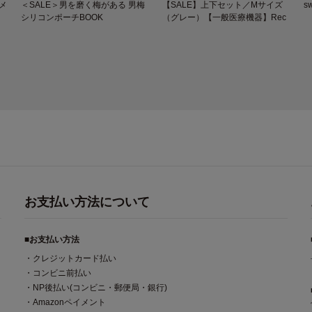
メ
＜SALE＞男を磨く梅がある 男梅
【SALE】上下セット／Mサイズ
s
シリコンポーチBOOK
（グレー）【一般医療機器】Rec
overypro Lab. 疲労回復ウェア 長
袖クルーネック・ロングパンツ
お支払い方法について
■お支払い方法
・クレジットカード払い
・コンビニ前払い
・NP後払い(コンビニ・郵便局・銀行)
・Amazonペイメント