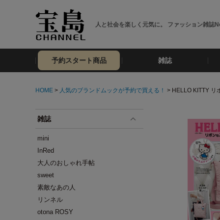
人と社会を楽しく元気に。 ファッション雑誌No
予約スタート商品
雑誌
HOME
>
人気のブランドムックが予約で買える！
> HELLO KITTY
雑誌
mini
InRed
大人のおしゃれ手帖
sweet
素敵なあの人
リンネル
otona ROSY