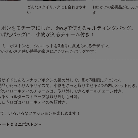
どんなスタイリングにも合わせやす
お出かけの必需品がたっぷ
い
す
ボンをモチーフにした、3wayで使えるキルティングバッグ。
上げたバッグに、小物が入るチャーム付き！
、ミニボストンと、シルエットを3通りに変えられるデザイン。
のかわいさと使い勝手の良さにこだわったバッグです！
両サイドにあるスナップボタンの留め外しで、形が3種類にチェンジ。
需品がたっぷり入るサイズで、小物をさっと取り出せる2つの内ポケット付き
ズのハローキティのチャームは、取り外しできるボールチェーン付き。
きるショルダーストラップは取り外しも可能。
しゅうロゴはハローキティのお顔付き。
えて、いろいろなファッションを楽しめます！
形トート＆ミニボストン～