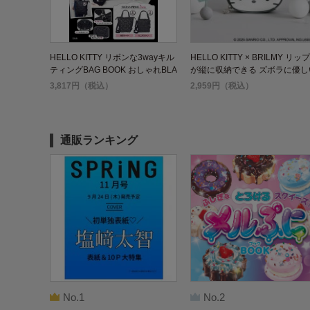
HELLO KITTY リボンな3wayキル
HELLO KITTY × BRILMY リップ
ティングBAG BOOK おしゃれBLA
が縦に収納できる ズボラに優し
CK
ミニコスメポーチ BOOK GRAY 
3,817円（税込）
2,959円（税込）
er.
通販ランキング
No.1
No.2