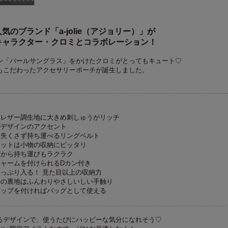
気のブランド「a-jolie（アジョリー）」が
キャラクター・クロミとコラボレーション！
ン「パールサングラス」をかけたクロミがとってもキュート♡
もこだわったアクセサリーポーチが誕生しました。
厚レザー調生地に大きめ刺しゅうがリッチ
がデザインのアクセント
を失くさず持ち運べるリングベルト
ケットは小物の収納にピッタリ
だから持ち運びもラクラク
ャームを付けられるDカン付き
っぷり入る！ 見た目以上の収納力
ルの裏地はふんわりやさしいしい手触り
ラップを付ければバッグとして使える
るデザインで、使うたびにハッピーな気分になれそう♡