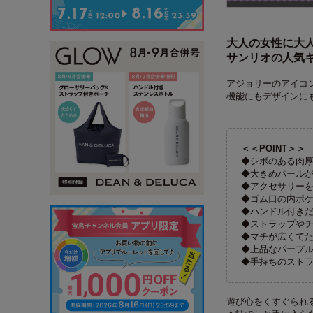
大人の女性に大人
サンリオの人気
アジョリーのアイコ
機能にもデザインに
＜＜POINT＞＞
◆シボのある肉
◆大きめパール
◆アクセサリー
◆ゴム口の内ポ
◆ハンドル付き
◆ストラップやチ
◆マチが広くてた
◆上品なパープ
◆手持ちのスト
遊び心をくすぐられ