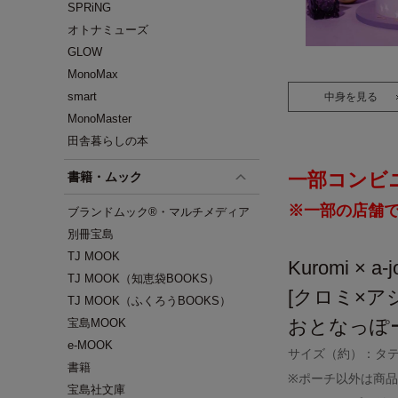
SPRiNG
オトナミューズ
GLOW
MonoMax
smart
中身を見る
MonoMaster
田舎暮らしの本
一部コンビ
書籍・ムック
※一部の店舗
ブランドムック®・マルチメディア
別冊宝島
TJ MOOK
Kuromi × a-jo
TJ MOOK（知恵袋BOOKS）
[クロミ×ア
TJ MOOK（ふくろうBOOKS）
おとなっぽ
宝島MOOK
e-MOOK
サイズ（約）：タテ1
書籍
※ポーチ以外は商
宝島社文庫