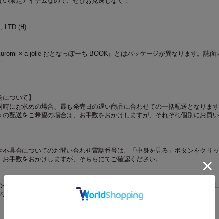
ない限定アイテムなので、ぜひお見逃しなく！
, LTD.(H)
romi × a-jolie おとなっぽーち BOOK』とはパッケージが異なります。誌
す
送について】
同時にお求めの場合、最も発売日の遅い商品に合わせての一括配送となります
々の配送をご希望の場合は、お手数をおかけしますが、それぞれ個別にお買い
や不具合についてのお問い合わせ電話番号は、「中身を見る」ボタンをクリッ
。お手数をおかけしますが、そちらにてご確認ください。
のモニターやスマートフォンの画面によっては、商品の色合いが、画面表示上
があります。