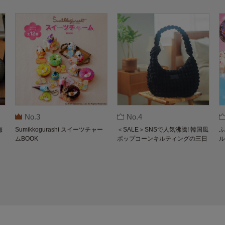
No.3
No.4
梅
Sumikkogurashi スイーツチャー
＜SALE＞SNSで人気沸騰! 韓国風
ふ
ムBOOK
ポップコーンキルティングの三日
ル
月バッグBOOK by THE SCAPE O
F GREEN