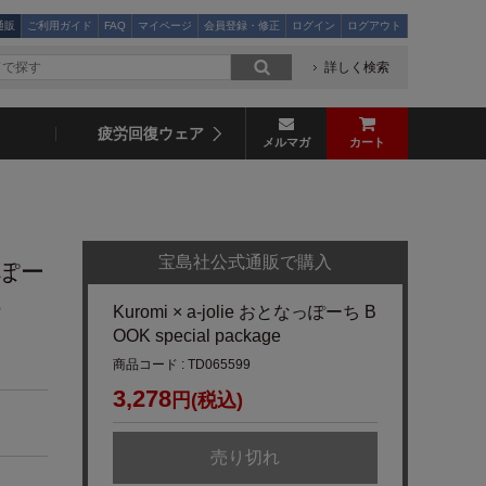
通販
ご利用ガイド
FAQ
マイページ
会員登録・修正
ログイン
ログアウト
詳しく検索
疲労回復ウェア
メルマガ
カート
宝島社公式通販で購入
なっぽー
e
Kuromi × a-jolie おとなっぽーち B
OOK special package
商品コード : TD065599
3,278
円(税込)
売り切れ