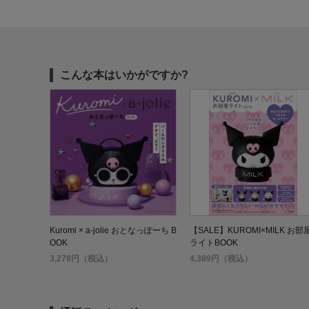
こんな本はいかがですか?
Kuromi × a-jolie おとなっぽーち B
【SALE】KUROMI×MILK お部
OOK
ライトBOOK
3,278円（税込）
4,389円（税込）