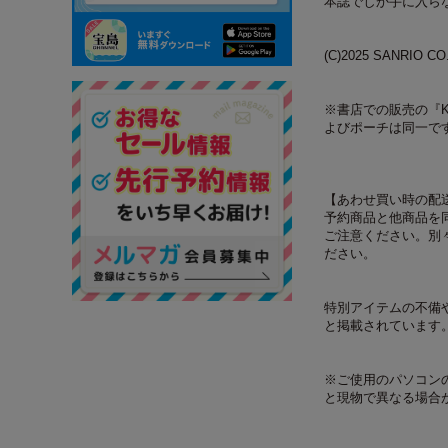
本誌でしか手に入ら
(C)2025 SANRIO CO.
※書店での販売の『Ku
よびポーチは同一で
【あわせ買い時の配
予約商品と他商品を
ご注意ください。別
ださい。
特別アイテムの不備
と掲載されています
※ご使用のパソコン
と現物で異なる場合