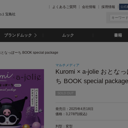
よくあるご質問
会社情報
採用情報
公式
.1 宝島社
ブランドムック
ムック
書籍
ie おとなっぽーち BOOK special package
マルチメディア
Kuromi × a-jolie おと
ち BOOK special packag
SOLD OUT
発売日：2025年4月18日
価格：3,278円(税込)
判型：変型