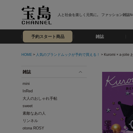
人と社会を楽しく元気に。 ファッション雑誌No
予約スタート商品
雑誌
HOME
>
人気のブランドムックが予約で買える！
> Kuromi × a-jol
雑誌
mini
InRed
大人のおしゃれ手帖
sweet
素敵なあの人
リンネル
otona ROSY