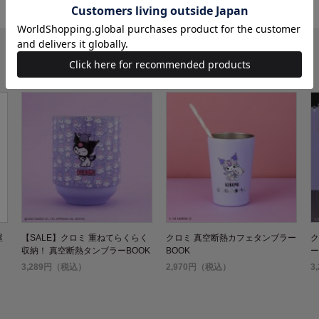
屋
【SALE】クロミ 重ねてらくらく
クロミ 真空断熱カフェタンブラー
ク
収納！ 真空断熱タンブラーBOOK
BOOK
ー
3,289円（税込）
2,970円（税込）
3