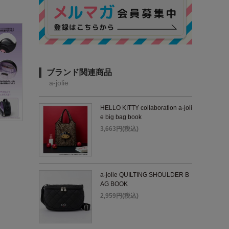
ブランド関連商品
a-jolie
HELLO KITTY collaboration a-joli
e big bag book
3,663円(税込)
a-jolie QUILTING SHOULDER B
AG BOOK
2,959円(税込)