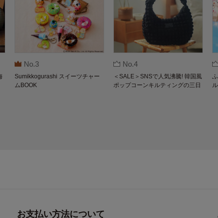
No.3
No.4
梅
Sumikkogurashi スイーツチャー
＜SALE＞SNSで人気沸騰! 韓国風
ふ
ムBOOK
ポップコーンキルティングの三日
ル
月バッグBOOK by THE SCAPE O
F GREEN
お支払い方法について