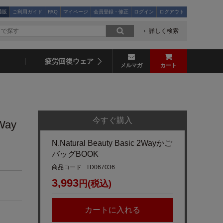
通販
ご利用ガイド
FAQ
マイページ
会員登録・修正
ログイン
ログアウト
詳しく検索
疲労回復ウェア
メルマガ
カート
今すぐ購入
2Way
N.Natural Beauty Basic 2Wayかご
バッグBOOK
商品コード : TD067036
3,993
円(税込)
カートに入れる