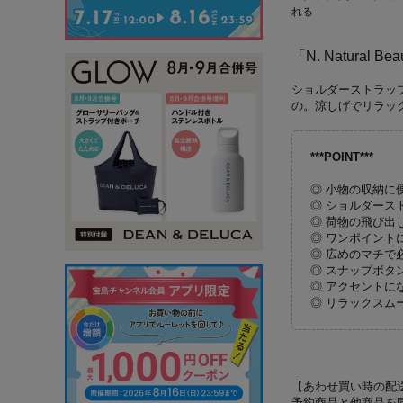
れる
「N. Natura
ショルダーストラッ
の。涼しげでリラッ
***POINT***
◎ 小物の収納に
◎ ショルダース
◎ 荷物の飛び出
◎ ワンポイント
◎ 広めのマチで
◎ スナップボタ
◎ アクセントに
◎ リラックスム
【あわせ買い時の配
予約商品と他商品を