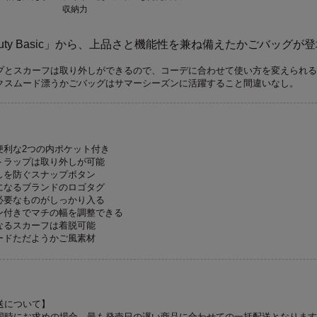
収納力
l Beauty Basic」から、上品さと機能性を兼ね備えたかごバッグが
プとスカーフは取り外しができるので、コーデに合わせて使い方を変えられる
クスムード漂うかごバッグはサマーシーズンに活躍すること間違いなし。
便利な2つの内ポケット付き
トラップは取り外しが可能
しを防ぐスナップボタン
になるブランドのロゴタグ
必要なものがしっかり入る
ン付きでマチの幅を調整できる
なるスカーフは着脱可能
ードただようかご風素材
送について】
同時にお求めの場合、最も発売日の遅い商品に合わせての一括配送となります