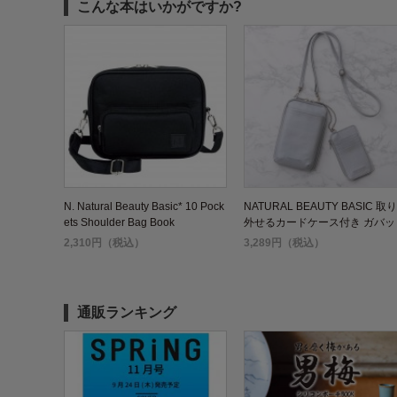
こんな本はいかがですか?
N. Natural Beauty Basic* 10 Pock
NATURAL BEAUTY BASIC 取り
ets Shoulder Bag Book
外せるカードケース付き ガバッ
開くスマホショルダーBOOK SIL
2,310円（税込）
3,289円（税込）
ER
通販ランキング