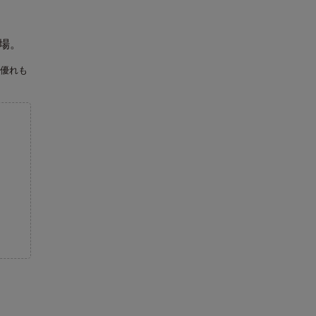
登場。
優れも
。