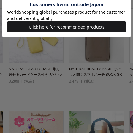
NATURAL BEAUTY BASIC 取り
NATURAL BEAUTY BASIC ガバ
N
と
外せるカードケース付き ガバッと
ッと開くスマホポーチ BOOK GR
ッ
V
開くスマホショルダーBOOK LEM
EIGE
T
3,289円（税込）
2,475円（税込）
2
ON