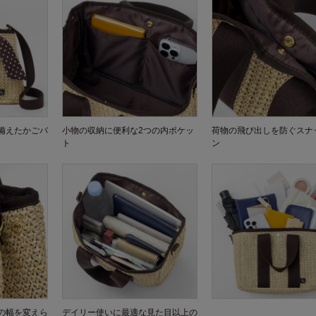
備えたかごバ
小物の収納に便利な2つの内ポケッ
荷物の飛び出しを防ぐスナ
ト
ン
の幅を変えら
デイリー使いに最適な見た目以上の