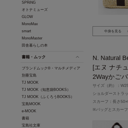
SPRiNG
オトナミューズ
GLOW
MonoMax
smart
中身を見る
MonoMaster
田舎暮らしの本
N. Natural B
書籍・ムック
[エヌ ナチ
ブランドムック®・マルチメディア
別冊宝島
2Wayかご
TJ MOOK
サイズ（約）：W25×
TJ MOOK（知恵袋BOOKS）
ショルダーストラッ
TJ MOOK（ふくろうBOOKS）
スカーフ：長さ50×
宝島MOOK
※バッグとスカー
e-MOOK
書籍
宝島社文庫