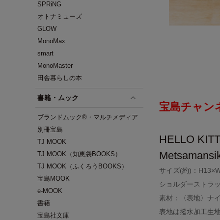
SPRiNG
オトナミューズ
GLOW
MonoMax
smart
MonoMaster
田舎暮らしの本
書籍・ムック
宝島チャン
ブランドムック®・マルチメディア
別冊宝島
HELLO K
TJ MOOK
Metsamansi
TJ MOOK（知恵袋BOOKS）
TJ MOOK（ふくろうBOOKS）
サイズ(約)：H13×W1
宝島MOOK
ショルダーストラップ
e-MOOK
素材：〈表地〉ナ
書籍
表地は撥水加工生
宝島社文庫