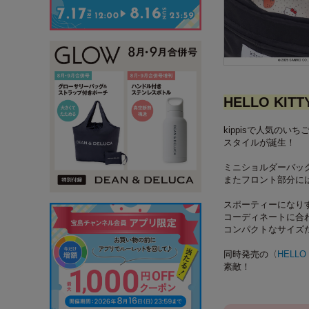
HELLO KI
kippisで人気のい
スタイルが誕生！
ミニショルダーバッ
またフロント部分には
スポーティーになり
コーディネートに合
コンパクトなサイズ
同時発売の〈
HELLO
素敵！