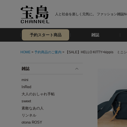
人と社会を楽しく元気に。 ファッション雑誌No
予約スタート商品
雑誌
HOME
>
予約商品のご案内
> 【SALE】HELLO KITTY×kippis ミニ
雑誌
mini
InRed
大人のおしゃれ手帖
sweet
素敵なあの人
リンネル
otona ROSY