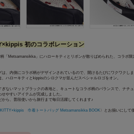
TTY×kippis 初のコラボレーション
ちご柄「Metsamansikka」にハローキティとリボンが散りばめられた、コラボ
グは、内側にコラボ柄がデザインされているので、開けるたびにワクワクしま
、ハローキティとkippisのシロクマが並んだスペシャルロゴをオン。
すぎないマットブラックの表地と、キュートなコラボ柄のバランスで、ナチュ
わせやすいアイテムが完成しました。
だから、普段使いから旅行まで毎日活躍してくれます♪
 KITTY×kippis 巾着トートバッグ Metsamansikka BOOK
〉とお揃いにして