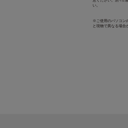
意ください。別々の
い。
※ご使用のパソコン
と現物で異なる場合