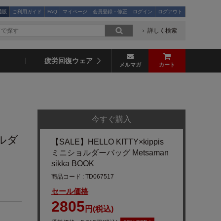
通販
ご利用ガイド
FAQ
マイページ
会員登録・修正
ログイン
ログアウト
詳しく検索
疲労回復ウェア
メルマガ
カート
今すぐ購入
ョルダ
【SALE】HELLO KITTY×kippis
ミニショルダーバッグ Metsaman
sikka BOOK
商品コード : TD067517
セール価格
2805
円(税込)