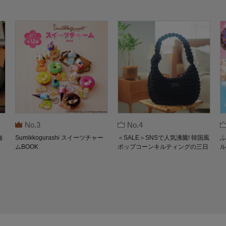
No.3
No.4
梅
Sumikkogurashi スイーツチャー
＜SALE＞SNSで人気沸騰! 韓国風
ふ
ムBOOK
ポップコーンキルティングの三日
ル
月バッグBOOK by THE SCAPE O
F GREEN