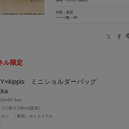
価格：5,610円(税込)
判型：変型
ページ数：6P
ネル限定
ITTY×kippis ミニショルダーバッグ
kka
9×D7.5cm
の長さ135cm[最長]
イロン 〈裏地〉ポリエステル
地