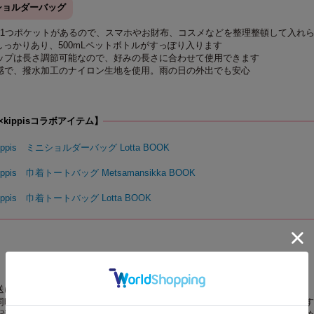
ショルダーバッグ
に1つポケットがあるので、スマホやお財布、コスメなどを整理整頓して入れ
しっかりあり、500mLペットボトルがすっぽり入ります
ップは長さ調節可能なので、好みの長さに合わせて使用できます
感で、撥水加工のナイロン生地を使用。雨の日の外出でも安心
Y×kippisコラボアイテム】
×kippis ミニショルダーバッグ Lotta BOOK
kippis 巾着トートバッグ Metsamansikka BOOK
kippis 巾着トートバッグ Lotta BOOK
送について】
同時にお求めの場合、最も発売日の遅い商品に合わせての一括配送となります