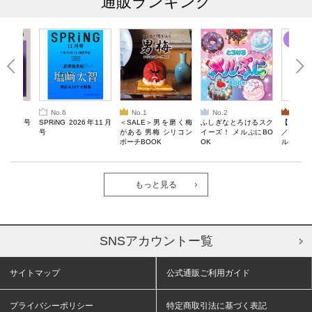
通販ランキング
No.6
No.1
No.2
No.3
26年10月号
SPRiNG 2026年11月
＜SALE＞男を磨く梅
ふしぎなとろけるスク
【SAL
号
がある 男梅 シリコン
イーズ！ メルぷにBO
／Lサ
ポーチBOOK
OK
ル）【一
Recover
労回復ウ
ーネック
ツ
もっと見る
SNSアカウントー覧
サイトマップ
公式通販ご利用ガイド
プライバシーポリシー
特定商取引法に基づく表記