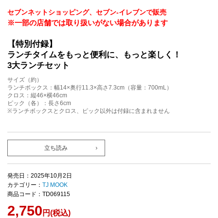
セブンネットショッピング、セブン‐イレブンで販売
※一部の店舗では取り扱いがない場合があります
【特別付録】
ランチタイムをもっと便利に、もっと楽しく！
3大ランチセット
サイズ（約）
ランチボックス：幅14×奥行11.3×高さ7.3cm（容量：700mL）
クロス：縦46×横46cm
ピック（各）：長さ6cm
※ランチボックスとクロス、ピック以外は付録に含まれません
立ち読み
発売日：2025年10月2日
カテゴリー：
TJ MOOK
商品コード：TD069115
2,750
円(税込)