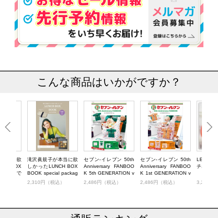
こんな商品はいかがですか？
が本当に欲
滝沢眞規子が本当に欲
セブン‐イレブン 50th
セブン‐イレブン 50th
LE CRE
CH BOX
しかったLUNCH BOX
Anniversary FANBOO
Anniversary FANBOO
チボックス
日はずぼらで
BOOK special packag
K 5th GENERATION v
K 1st GENERATION v
r. IVOR
e 600mL IVORY
er.
er.
税込）
2,310円（税込）
2,486円（税込）
2,486円（税込）
3,278