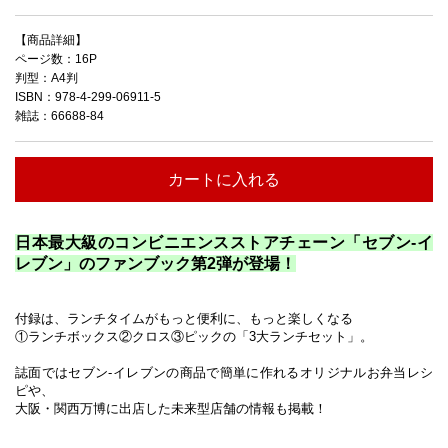
【商品詳細】
ページ数：16P
判型：A4判
ISBN：978-4-299-06911-5
雑誌：66688-84
カートに入れる
日本最大級のコンビニエンスストアチェーン「セブン‐イ
レブン」のファンブック第
2
弾が登場！
付録は、ランチタイムがもっと便利に、もっと楽しくなる
①ランチボックス②クロス③ピックの「
3
大ランチセット」。
誌面ではセブン‐イレブンの商品で簡単に作れるオリジナルお弁当レシ
ピや、
大阪・関西万博に出店した未来型店舗の情報も掲載！