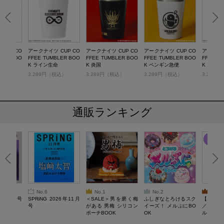
CUP CO
アークナイツ CUP CO
アークナイツ CUP CO
アークナイツ CUP CO
アークナイ
LER BOO
FFEE TUMBLER BOO
FFEE TUMBLER BOO
FFEE TUMBLER BOO
FFEE T
K ライン生命
K 炎国
K ペンギン急便
K ロドス
税込）
3,289円（税込）
3,289円（税込）
3,289円（税込）
3,289
通販ランキング
No.6
No.1
No.2
No.3
26年10月号
SPRiNG 2026年11月
＜SALE＞男を磨く梅
ふしぎなとろけるスク
【SAL
号
がある 男梅 シリコン
イーズ！ メルぷにBO
／Lサ
ポーチBOOK
OK
ル）【一
Recover