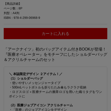
【商品詳細】
ページ数：8P
判型：A4判
ISBN：978-4-299-06968-9
カートに入れる
「アークナイツ」初のバッグアイテム付きBOOKが登場！
『医療オペレーター』をモチーフにしたショルダーバッグ
＆アクリルチャームのセット
＼ 本誌限定デザイン ２アイテム！／
（1）ショルダーバッグ
・使いやすいメッセンジャータイプ
・500mLペットボトルも折りたたみ傘もラクラク収納
・ロドスロゴ＋医療チームの腕章ロゴを用いた織りタグをワン
ポイントに
（2）医療ジョブアイコン アクリルチャーム
・「医療」のジョブアイコンをデザイン