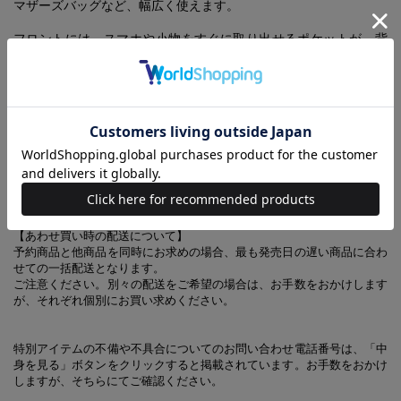
マザーズバッグなど、幅広く使えます。
フロントには、スマホや小物をすぐに取り出せるポケットが。背
面にはキャリーケースにセットできるループ付きで、移動もラク
ラク。
リトルミイとニョロニョロ柄の便利でおしゃれなボストンバッグ
を、さまざまなシーンで活用してください♪
(C)Moomin Characters™
【あわせ買い時の配送について】
予約商品と他商品を同時にお求めの場合、最も発売日の遅い商品に合わ
せての一括配送となります。
ご注意ください。別々の配送をご希望の場合は、お手数をおかけします
が、それぞれ個別にお買い求めください。
特別アイテムの不備や不具合についてのお問い合わせ電話番号は、「中
身を見る」ボタンをクリックすると掲載されています。お手数をおかけ
しますが、そちらにてご確認ください。