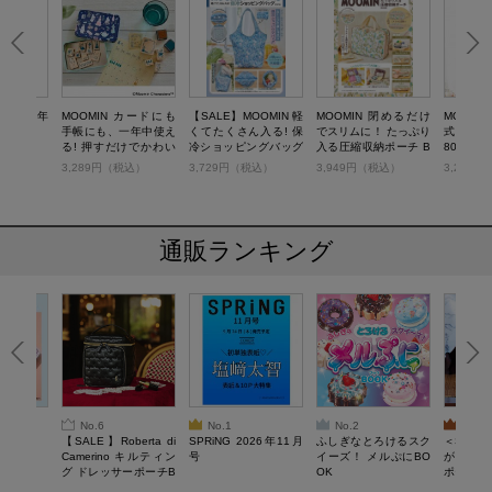
 大人の万年
MOOMIN カードにも
【SALE】MOOMIN 軽
MOOMIN 閉めるだけ
MOOMI
OK
手帳にも、一年中使え
くてたくさん入る! 保
でスリムに！ たっぷり
式ファンブ
る! 押すだけでかわい
冷ショッピングバッグ
入る圧縮収納ポーチ B
80th限
い大人のスタンプセッ
BOOK
OOK
BIGトー
税込）
3,289円（税込）
3,729円（税込）
3,949円（税込）
3,289
ト BOOK
通販ランキング
No.6
No.1
No.2
No.3
6年9月号
【SALE】Roberta di
SPRiNG 2026年11月
ふしぎなとろけるスク
＜SAL
Camerino キルティン
号
イーズ！ メルぷにBO
がある 
グ ドレッサーポーチB
OK
ポーチBO
OOK