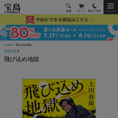
検索
カート
電話で予約
メニュー
HOME
> 飛び込め地獄
宝島社文庫
飛び込め地獄