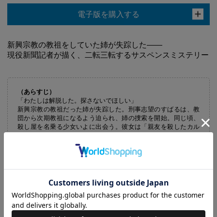
電子版を購入する
新興宗教の教祖をしていた姉が失踪した――
現役新聞記者が描く、二転三転するサスペンスミステリー
（あらすじ）
「わたしは解脱した。探さないでほしい」
新興宗教の教祖だった姉が失踪した。刑事志望のすばるは、教
団から次期教祖になるよう迫られ、姉の捜索を開始。同じ頃、
殺し屋を名乗る少女いよに出会う。彼女は「親友を殺したカル
ト教団に復讐する」ため捜索を手伝うという。密室で変死した
両親、姉の失踪、いよの親友の不審死、次々と電車に飛び込む
信徒たち……。二人は教団の闇に迫っていく！
【あわせ買い時の配送について】
予約商品と他商品を同時にお求めの場合、最も発売日の遅い商品に合わ
せての一括配送となります。