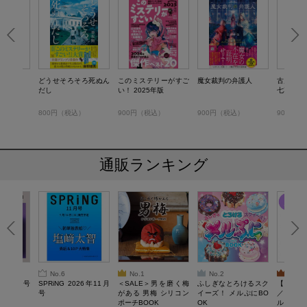
室
どうせそろそろ死ぬん
このミステリーがすご
魔女裁判の弁護人
古川くん
だし
い！ 2025年版
七草寮青
）
800円（税込）
900円（税込）
900円（税込）
900円（
通販ランキング
No.6
No.1
No.2
No.3
26年10月号
SPRiNG 2026年11月
＜SALE＞男を磨く梅
ふしぎなとろけるスク
【SAL
号
がある 男梅 シリコン
イーズ！ メルぷにBO
／Lサ
ポーチBOOK
OK
ル）【一