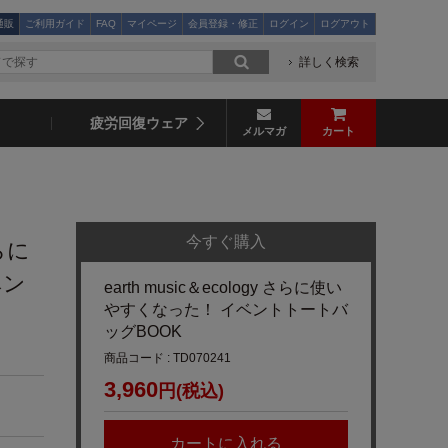
通販
ご利用ガイド
FAQ
マイページ
会員登録・修正
ログイン
ログアウト
詳しく検索
疲労回復ウェア
メルマガ
カート
今すぐ購入
さらに
ベン
earth music＆ecology さらに使い
やすくなった！ イベントトートバ
ッグBOOK
商品コード : TD070241
3,960
円(税込)
カートに入れる