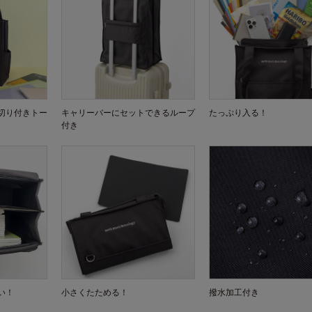
切り付きトー
キャリーバーにセットできるループ
たっぷり入る！
付き
い！
小さくたためる！
撥水加工付き