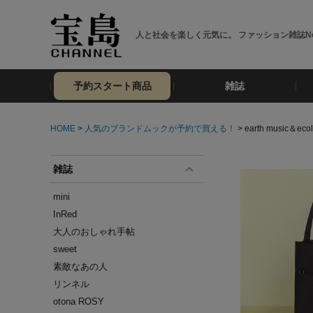
人と社会を楽しく元気に。 ファッション雑誌No
予約スタート商品
雑誌
HOME
>
人気のブランドムックが予約で買える！
> earth musi
雑誌
mini
InRed
大人のおしゃれ手帖
sweet
素敵なあの人
リンネル
otona ROSY