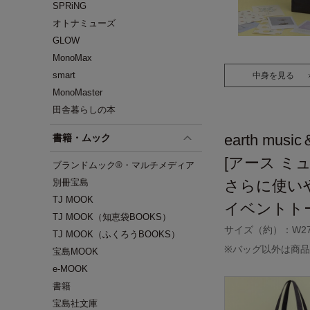
SPRiNG
オトナミューズ
GLOW
MonoMax
smart
中身を見る
MonoMaster
田舎暮らしの本
earth music
書籍・ムック
[アース ミ
ブランドムック®・マルチメディア
別冊宝島
さらに使い
TJ MOOK
イベントト
TJ MOOK（知恵袋BOOKS）
サイズ（約）：W27×H
TJ MOOK（ふくろうBOOKS）
※バッグ以外は商
宝島MOOK
e-MOOK
書籍
宝島社文庫