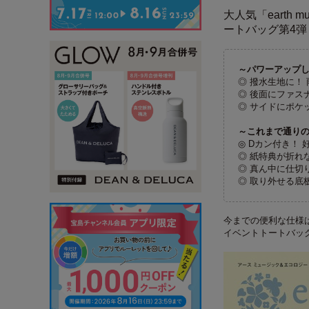
大人気「earth
ートバッグ第4弾
～パワーアップ
◎ 撥水生地に！
◎ 後面にファス
◎ サイドにポケ
～これまで通り
◎ Dカン付き！
◎ 紙特典が折れ
◎ 真ん中に仕切
◎ 取り外せる底
今までの便利な仕様
イベントトートバッ