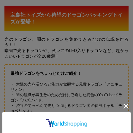
宝島社トイズから待望のドラゴンパッキングトイ
ズが登場！
光のドラゴン、闇のドラゴンを集めてきみだけの伝説を作ろ
う！！
暗闇で光るドラゴンや、激レアのLED入りドラゴンなど、超かっ
こいいドラゴンが全20種類！
最強ドラゴンをちょっとだけご紹介！
・ 太陽の光を浴びると能力が覚醒する兄貴ドラゴン「アニキュ
リオン」
・ 闇の組織が再生数のためだけに召喚した異色のYouTuberドラ
ゴン「バズノイド」
・ 渋谷のてっぺんで光りつづけるドラゴン界の伝説ギャル「チ
ョベリクス」
・ もともとは人間の研究者だった佐藤が事故によってドラゴン
に……「サトネス」