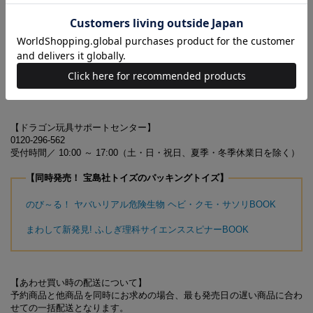
ほかにもいろいろなイケてるドラゴンがいるから、たくさん集め
て戦わせて、きみだけの伝説を作ってみよう！
※ドラゴンはランダムで1つ入っています
※イラストはイメージです。デザインは実際の製品と異なります
対象年齢6歳以上
【ドラゴン玩具サポートセンター】
0120-296-562
受付時間／ 10:00 ～ 17:00（土・日・祝日、夏季・冬季休業日を除く）
【同時発売！ 宝島社トイズのパッキングトイズ】
のび～る！ ヤバいリアル危険生物 ヘビ・クモ・サソリBOOK
まわして新発見! ふしぎ理科サイエンススピナーBOOK
【あわせ買い時の配送について】
予約商品と他商品を同時にお求めの場合、最も発売日の遅い商品に合わ
せての一括配送となります。