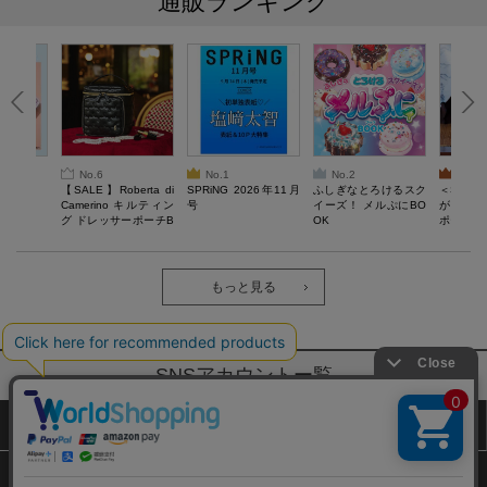
通販ランキング
No.6
No.1
No.2
No.3
6年9月号
【SALE】Roberta di
SPRiNG 2026年11月
ふしぎなとろけるスク
＜SAL
Camerino キルティン
号
イーズ！ メルぷにBO
がある 
グ ドレッサーポーチB
OK
ポーチBO
OOK
もっと見る
SNSアカウントー覧
サイトマップ
公式通販ご利用ガイド
プライバシーポリシー
特定商取引法に基づく表記