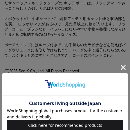
たサンエックスキャラクターズの キャラポーチは、リラックマ、すみ
っコぐらし とかげ、たれぱんだの3種類。
大ポケット×1、中ポケット×2、縦長アイテム用ポケット×5と収納部も
充実。 しっかりマチがあるので、見た目以上に物が入ります。 リッ
プ、コーム、ブラシなど、バラバラになりやすい小物を整理しながらひ
とまとめに収納するのにぴったりなサイズ。
ポーチのトップにはループ付きで、お手持ちのカラビナなどを使えばバ
ッグやリュックにも取り付けられます。バッグの中で迷子にならないの
で、よく使うものにすぐアクセスでき、コーデのポイントにも♪
(C)2025 San-X Co., Ltd. All Rights Reserved.
【同時発売のアイテムはこちらから】
LAWSON×San-X Characters キャラポーチBOOK リラックマ
ver.
LAWSON×San-X Characters キャラポーチBOOK たれぱんだ
ver.