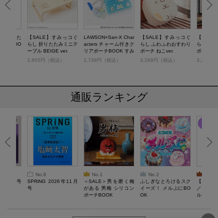
し 折りた
【SALE】すみっコぐ
LAWSON×San-X Char
【SALE】すみっコぐ
【SAL
ブルBOO
らし 折りたたみミニテ
acters チャーム付きク
らし ふわふわおすわり
らし ふ
r.
ーブル BEIGE ver.
リアポーチBOOK すみ
ポーチ ねこver.
ポーチ し
っコぐらしver.
税込）
2,805円（税込）
2,739円（税込）
3,289円（税込）
3,289
通販ランキング
No.6
No.1
No.2
No.3
26年10月号
SPRiNG 2026年11月
＜SALE＞男を磨く梅
ふしぎなとろけるスク
【SAL
号
がある 男梅 シリコン
イーズ！ メルぷにBO
／Lサ
ポーチBOOK
OK
ル）【一
Recover
労回復ウ
ーネック