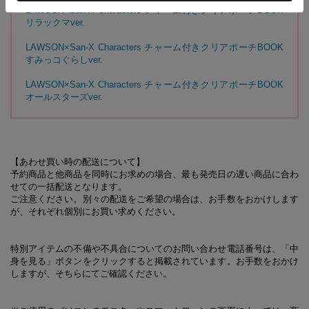
LAWSON×San-X Characters チャーム付きクリアポーチBOOK
リラックマver.
LAWSON×San-X Characters チャーム付きクリアポーチBOOK
すみっコぐらしver.
LAWSON×San-X Characters チャーム付きクリアポーチBOOK
オールスターズver.
【あわせ買い時の配送について】
予約商品と他商品を同時にお求めの場合、最も発売日の遅い商品に合わ
せての一括配送となります。
ご注意ください。別々の配送をご希望の場合は、お手数をおかけします
が、それぞれ個別にお買い求めください。
特別アイテムの不備や不具合についてのお問い合わせ電話番号は、「中
身を見る」ボタンをクリックすると掲載されています。お手数をおかけ
しますが、そちらにてご確認ください。