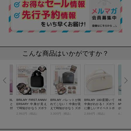
こんな商品はいかがですか？
Y × BRIL
BRILMY FIRST ANNIV
BRILMY パレットが倒
BRILMY 180度開いて
HELLO K
もササッと
ERSARY 中身が見え
れてこない！ 中身が見
中身がわかる！ ズボラ
MY 中
 ミラー付
て時短がかなう ズボラ
えて時短がかなう ズボ
に優しいマイベストポ
がかなう
ラップ B
に優しいコスメポーチ
ラに優しいバニティポ
ーチ BOOK
いコスメポ
税込）
2,992円（税込）
3,300円（税込）
2,684円（税込）
4,378
NK ver.
BOOK UPDATE BLAC
ーチ BOOK
BLACK ve
K ver.