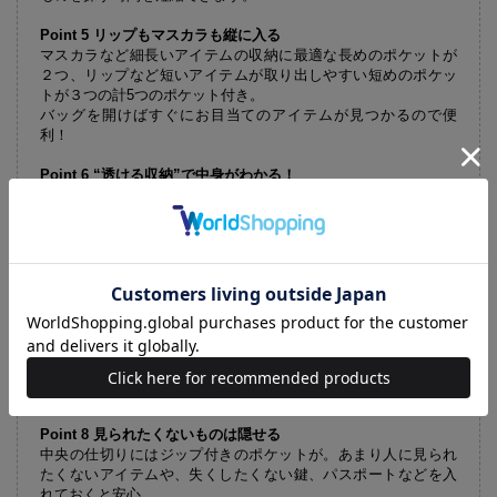
Point 5 リップもマスカラも縦に入る
マスカラなど細長いアイテムの収納に最適な長めのポケットが
２つ、リップなど短いアイテムが取り出しやすい短めのポケッ
トが３つの計5つのポケット付き。
バッグを開けばすぐにお目当てのアイテムが見つかるので便
利！
Point 6 “透ける収納”で中身がわかる！
BRILMYお得意の“透ける収納”はチークやアイシャドウパレット
など倒れてほしくないアイテムを入れるのに最適！もちろんコ
スメ以外にも、ミントタブレットやコームを入れるのも◎。
自由度が高く、中身が見やすいポケットです。
Point 7 倒れてこない＝整理整頓
600mLペットボトルがすっぽり収まるポケット。ポイントは縦
に入れても“倒れてきにくい”こと。
立っていてほしいのに、荷物を取り出した際などに横に倒れ、
そこからバッグの中がゴチャゴチャになっていくストレスをカ
ット！
Point 8 見られたくないものは隠せる
中央の仕切りにはジップ付きのポケットが。あまり人に見られ
たくないアイテムや、失くしたくない鍵、パスポートなどを入
れておくと安心。