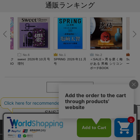
通販ランキング
No.6
No.1
No.2
No.3
ろけるスク
sweet 2026年10月号
SPRiNG 2026年11月
＜SALE＞男を磨く梅
Sumikko
ルぷにBO
増刊
号
がある 男梅 シリコン
ーツチャ
ポーチBOOK
もっと見る
SNSアカウントー覧
サイトマップ
公式通販ご利用ガイド