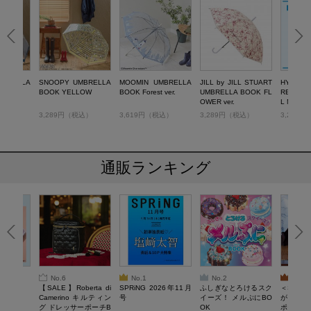
MBRELLA
SNOOPY UMBRELLA
MOOMIN UMBRELLA
JILL by JILL STUART
HYSTERI
BOOK YELLOW
BOOK Forest ver.
UMBRELLA BOOK FL
RELLA 
OWER ver.
L MINI ve
税込）
3,289円（税込）
3,619円（税込）
3,289円（税込）
3,289
通販ランキング
No.6
No.1
No.2
No.3
6年9月号
【SALE】Roberta di
SPRiNG 2026年11月
ふしぎなとろけるスク
＜SAL
Camerino キルティン
号
イーズ！ メルぷにBO
がある 
グ ドレッサーポーチB
OK
ポーチBO