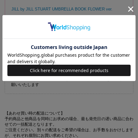
JILL by JILL STUART UMBRELLA BOOK FLOWER ver.
【傘に関するお問い合わせ先】
JILL by JILL STUART
UMBRELLA BOOK PINK ver.対応事務局
オーロラ株式会社
03-5771-2050
受付時間／10:00～17:00（土・日・祝日、夏季・冬季休業日を除
く）
※電話番号をよくお確かめのうえ、おかけ間違いのないようお
願いいたします
【あわせ買い時の配送について】
予約商品と他商品を同時にお求めの場合、最も発売日の遅い商品に合わ
せての一括配送となります。
ご注意ください。別々の配送をご希望の場合は、お手数をおかけします
が、それぞれ個別にお買い求めください。