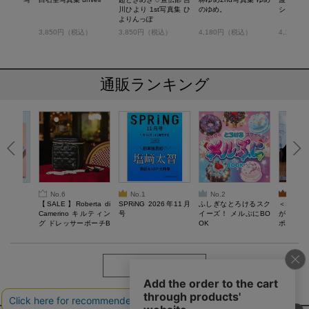
反対
川ひより 1st写真集 ひ
のゆめ。
シアワセ
よりんっぽ
税込）
3,850円（税込）
3,850円（税込）
4,180円（税込）
4,180
通販ランキング
No.6
No.1
No.2
No.3
6年9月号
【SALE】Roberta di
SPRiNG 2026年11月
ふしぎなとろけるスク
＜SAL
Camerino キルティン
号
イーズ！ メルぷにBO
がある 
グ ドレッサーポーチB
OK
ポーチBO
OOK
もっと見る