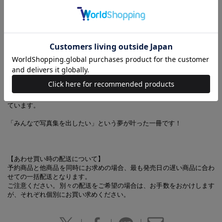
「KAWAII LAB.」発の7人組女性アイドルグループ
「CANDY TUNE」の結成3周年を記念した初の写真
集！
撮影は、南国に行きたいというメンバーの希望からタイ・バンコクで行
いました。グループ、ユニット、ソロカットを収録し、メンバー間だか
らこそ見られる表情や仲睦まじい様子を堪能できます。
美しいタイの民族衣装や、アイドル姿とはギャップのあるラフな衣装、
ビーチでの撮影など、普段は見ることができないメンバーの姿が詰まっ
ています。
「みんなで写真集を出したい」という夢が叶った一冊です！
【あわせ買い時の配送について】
予約商品と他商品を同時にお求めの場合、最も発売日の遅い商品に合わ
せての一括配送となります。
ご注意ください。別々の配送をご希望の場合は、お手数をおかけします
が、それぞれ個別にお買い求めください。