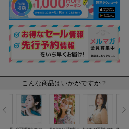
こんな商品はいかがですか？
 舞 1st写
白石聖写真集 unveil
超ときめき♡宣伝部 吉
林ゆめ2nd写真集 ゆめ
渡部愛加里