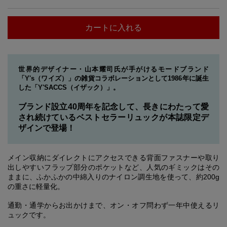
カートに入れる
世界的デザイナー・山本耀司氏が手がけるモードブランド
「Y's（ワイズ）」の雑貨コラボレーションとして1986年に誕生
した「Y'SACCS（イザック）」。
ブランド設立40周年を記念して、長きにわたって愛
され続けているベストセラーリュックが本誌限定デ
ザインで登場！
メイン収納にダイレクトにアクセスできる背面ファスナーや取り
出しやすいフラップ部分のポケットなど、人気のギミックはその
ままに、ふかふかの中綿入りのナイロン調生地を使って、約200g
の重さに軽量化。
通勤・通学からお出かけまで、オン・オフ問わず一年中使えるリ
ュックです。