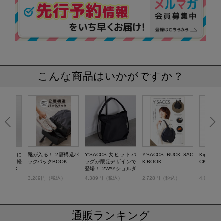
こんな商品はいかがですか？
もトートに
靴が入る！ 2層構造バ
Y'SACCS 大ヒットバ
Y'SACCS RUCK SAC
Kipling 
にも！ 軽
ックパックBOOK
ッグが限定デザインで
K BOOK
CKPACK
G BOOK
登場！ 2WAYショルダ
ーリュックBOOK
税込）
3,289円（税込）
4,389円（税込）
2,728円（税込）
4,092
通販ランキング