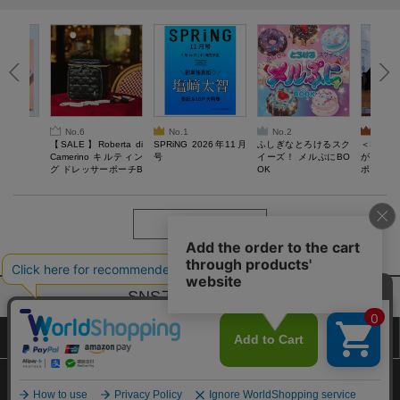
No.6
No.1
No.2
No.3
6年9月号
【SALE】Roberta di
SPRiNG 2026年11月
ふしぎなとろけるスク
＜SAL
Camerino キルティン
号
イーズ！ メルぷにBO
がある 
グ ドレッサーポーチB
OK
ポーチBO
OOK
もっと見る
SNSアカウントー覧
サイトマップ
公式通販ご利用ガイド
プライバシーポリシー
特定商取引法に基づく表記